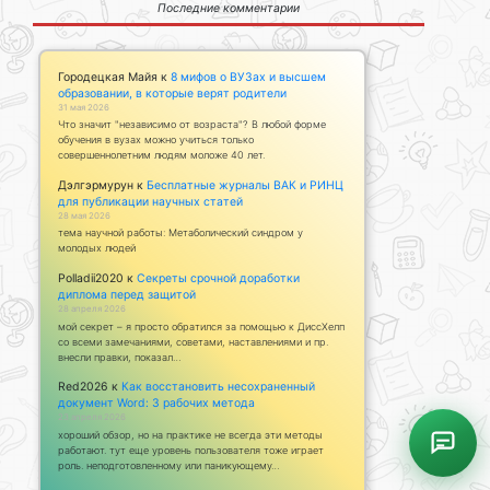
Последние комментарии
Городецкая Майя
к
8 мифов о ВУЗах и высшем
образовании, в которые верят родители
31 мая 2026
Что значит "независимо от возраста"? В любой форме
обучения в вузах можно учиться только
совершеннолетним людям моложе 40 лет.
Дэлгэрмурун
к
Бесплатные журналы ВАК и РИНЦ
для публикации научных статей
28 мая 2026
тема научной работы: Метаболический синдром у
молодых людей
Polladii2020
к
Секреты срочной доработки
диплома перед защитой
28 апреля 2026
мой секрет – я просто обратился за помощью к ДиссХелп
со всеми замечаниями, советами, наставлениями и пр.
внесли правки, показал…
Red2026
к
Как восстановить несохраненный
документ Word: 3 рабочих метода
23 апреля 2026
хороший обзор, но на практике не всегда эти методы
работают. тут еще уровень пользователя тоже играет
роль. неподготовленному или паникующему…