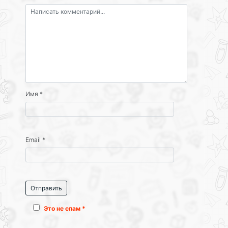
Имя
*
Email
*
Это не спам *