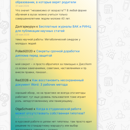
образовании, в которые верят родители
31 мая 2026
Что значит "независимо от возраста"? В любой форме
обучения в вузах можно учиться только
совершеннолетним людям моложе 40 лет.
Дэлгэрмурун
к
Бесплатные журналы ВАК и РИНЦ
для публикации научных статей
28 мая 2026
тема научной работы: Метаболический синдром у
молодых людей
Polladii2020
к
Секреты срочной доработки
диплома перед защитой
28 апреля 2026
мой секрет – я просто обратился за помощью к ДиссХелп
со всеми замечаниями, советами, наставлениями и пр.
внесли правки, показал…
Red2026
к
Как восстановить несохраненный
документ Word: 3 рабочих метода
23 апреля 2026
хороший обзор, но на практике не всегда эти методы
работают. тут еще уровень пользователя тоже играет
роль. неподготовленному или паникующему…
OlgaSchved
к
Когда в студенческой работе
может отсутствовать собственная гипотеза?
22 апреля 2026
в курсовой работе в целом нет гипотезы. там просто идет
решение по стандартному маршруту или выбор
инструмента. гипотеза – громко…