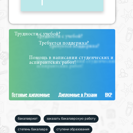
Трудности с учебой?
Требуется поддержка?
Помощь в написании студенческих и
аспирантских работ!
Готовые дипломные
Дипломные в Рязани
ВКР
бакалавриат
заказать бакалаврскую работу
степень бакалавра
ступени образования