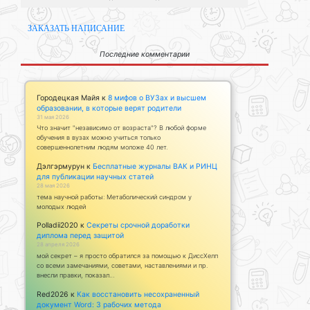
ЗАКАЗАТЬ НАПИСАНИЕ
Последние комментарии
Городецкая Майя
к
8 мифов о ВУЗах и высшем
образовании, в которые верят родители
31 мая 2026
Что значит "независимо от возраста"? В любой форме
обучения в вузах можно учиться только
совершеннолетним людям моложе 40 лет.
Дэлгэрмурун
к
Бесплатные журналы ВАК и РИНЦ
для публикации научных статей
28 мая 2026
тема научной работы: Метаболический синдром у
молодых людей
Polladii2020
к
Секреты срочной доработки
диплома перед защитой
28 апреля 2026
мой секрет – я просто обратился за помощью к ДиссХелп
со всеми замечаниями, советами, наставлениями и пр.
внесли правки, показал…
Red2026
к
Как восстановить несохраненный
документ Word: 3 рабочих метода