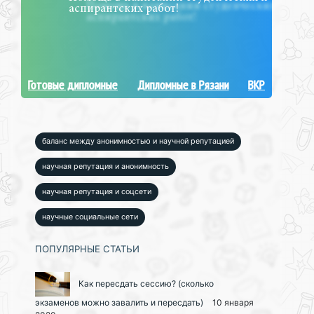
аспирантских работ!
Готовые дипломные
Дипломные в Рязани
ВКР
баланс между анонимностью и научной репутацией
научная репутация и анонимность
научная репутация и соцсети
научные социальные сети
ПОПУЛЯРНЫЕ СТАТЬИ
Как пересдать сессию? (сколько
экзаменов можно завалить и пересдать)
10 января