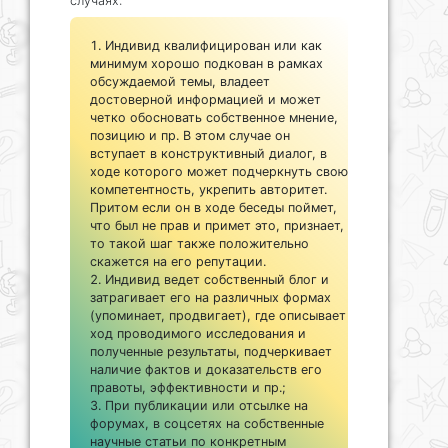
случаях:
Индивид квалифицирован или как
минимум хорошо подкован в рамках
обсуждаемой темы, владеет
достоверной информацией и может
четко обосновать собственное мнение,
позицию и пр. В этом случае он
вступает в конструктивный диалог, в
ходе которого может подчеркнуть свою
компетентность, укрепить авторитет.
Притом если он в ходе беседы поймет,
что был не прав и примет это, признает,
то такой шаг также положительно
скажется на его репутации.
Индивид ведет собственный блог и
затрагивает его на различных формах
(упоминает, продвигает), где описывает
ход проводимого исследования и
полученные результаты, подчеркивает
наличие фактов и доказательств его
правоты, эффективности и пр.;
При публикации или отсылке на
форумах, в соцсетях на собственные
научные статьи по конкретным