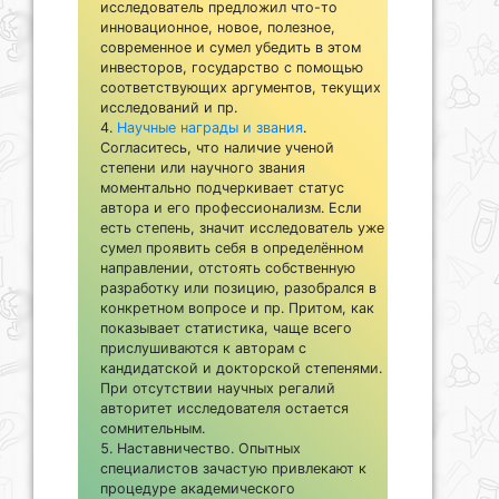
исследователь предложил что-то
инновационное, новое, полезное,
современное и сумел убедить в этом
инвесторов, государство с помощью
соответствующих аргументов, текущих
исследований и пр.
Научные награды и звания
.
Согласитесь, что наличие ученой
степени или научного звания
моментально подчеркивает статус
автора и его профессионализм. Если
есть степень, значит исследователь уже
сумел проявить себя в определённом
направлении, отстоять собственную
разработку или позицию, разобрался в
конкретном вопросе и пр. Притом, как
показывает статистика, чаще всего
прислушиваются к авторам с
кандидатской и докторской степенями.
При отсутствии научных регалий
авторитет исследователя остается
сомнительным.
Наставничество. Опытных
специалистов зачастую привлекают к
процедуре академического