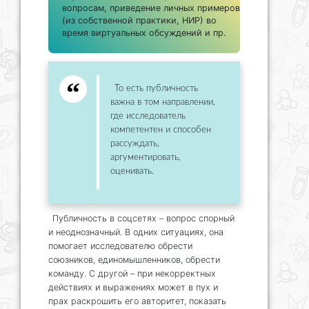
вопросам, приведение личных примеров
(из собственной практики, НИР) во
время виртуальных обсуждений и пр.
То есть публичность
важна в том направлении,
где исследователь
компетентен и способен
рассуждать,
аргументировать,
оценивать.
Публичность в соцсетях – вопрос спорный
и неоднозначный. В одних ситуациях, она
помогает исследователю обрести
союзников, единомышленников, обрести
команду. С другой – при некорректных
действиях и выражениях может в пух и
прах раскрошить его авторитет, показать