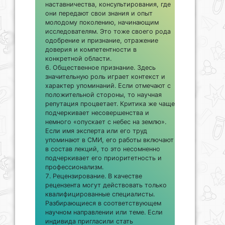
наставничества, консультирования, где
они передают свои знания и опыт
молодому поколению, начинающим
исследователям. Это тоже своего рода
одобрение и признание, отражение
доверия и компетентности в
конкретной области.
Общественное признание. Здесь
значительную роль играет контекст и
характер упоминаний. Если отмечают с
положительной стороны, то научная
репутация процветает. Критика же чаще
подчеркивает несовершенства и
немного «опускает с небес на землю».
Если имя эксперта или его труд
упоминают в СМИ, его работы включают
в состав лекций, то это несомненно
подчеркивает его приоритетность и
профессионализм.
Рецензирование. В качестве
рецензента могут действовать только
квалифицированные специалисты.
Разбирающиеся в соответствующем
научном направлении или теме. Если
индивида пригласили стать