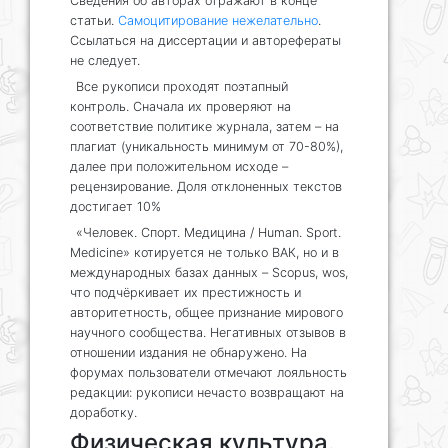
Сведения об авторах отражают в конце
статьи.
Самоцитирование нежелательно
.
Ссылаться на диссертации и авторефераты
не следует.
Все рукописи проходят поэтапный
контроль. Сначала их проверяют на
соответствие политике журнала, затем – на
плагиат (уникальность минимум от 70-80%),
далее при положительном исходе –
рецензирование. Доля отклоненных текстов
достигает 10%
«Человек. Спорт. Медицина / Human. Sport.
Medicine» котируется не только ВАК, но и в
международных базах данных – Scopus, wos,
что подчёркивает их престижность и
авторитетность, общее признание мирового
научного сообщества. Негативных отзывов в
отношении издания не обнаружено. На
форумах пользователи отмечают лояльность
редакции: рукописи нечасто возвращают на
доработку.
Физическая культура.