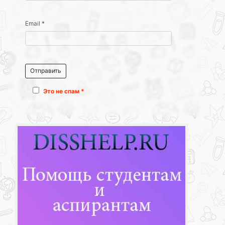
Email
*
Это не спам *