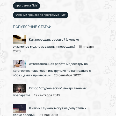
программа ГМУ
учебный процесс по программе ГМУ
ПОПУЛЯРНЫЕ СТАТЬИ
Как пересдать сессию? (сколько
экзаменов можно завалить и пересдать)
10 января
2020
Аттестационная работа медсестры на
категорию: пошаговая инструкция по написанию с
образцами и примерами
23 сентября 2022
Обзор “студенческих” лекарственных
препаратов
19 сентября 2019
В каких случаях могут не допустить к
сдаче сессии?
31 мая 2019