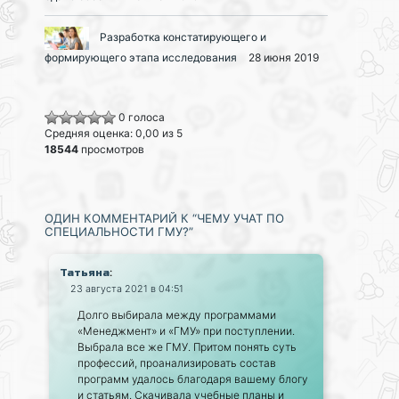
Разработка констатирующего и
формирующего этапа исследования
28 июня 2019
0 голоса
Средняя оценка: 0,00 из 5
18544
просмотров
ОДИН КОММЕНТАРИЙ К “ЧЕМУ УЧАТ ПО
СПЕЦИАЛЬНОСТИ ГМУ?”
:
Татьяна
23 августа 2021 в 04:51
Долго выбирала между программами
«Менеджмент» и «ГМУ» при поступлении.
Выбрала все же ГМУ. Притом понять суть
профессий, проанализировать состав
программ удалось благодаря вашему блогу
и статьям. Скачивала учебные планы и