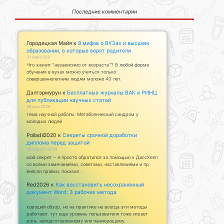
Последние комментарии
Городецкая Майя
к
8 мифов о ВУЗах и высшем
образовании, в которые верят родители
31 мая 2026
Что значит "независимо от возраста"? В любой форме
обучения в вузах можно учиться только
совершеннолетним людям моложе 40 лет.
Дэлгэрмурун
к
Бесплатные журналы ВАК и РИНЦ
для публикации научных статей
28 мая 2026
тема научной работы: Метаболический синдром у
молодых людей
Polladii2020
к
Секреты срочной доработки
диплома перед защитой
28 апреля 2026
мой секрет – я просто обратился за помощью к ДиссХелп
со всеми замечаниями, советами, наставлениями и пр.
внесли правки, показал…
Red2026
к
Как восстановить несохраненный
документ Word: 3 рабочих метода
23 апреля 2026
хороший обзор, но на практике не всегда эти методы
работают. тут еще уровень пользователя тоже играет
роль. неподготовленному или паникующему…