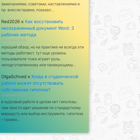
замечаниями, советами, наставлениями и
пр. внесли правки, показал…
Red2026
к
Как восстановить
несохраненный документ Word: 3
рабочих метода
23 апреля 2026
хороший обзор, но на практике не всегда эти
методы работают. тут еще уровень
пользователя тоже играет роль.
неподготовленному или паникующему…
OlgaSchved
к
Когда в студенческой
работе может отсутствовать
собственная гипотеза?
22 апреля 2026
в курсовой работе в целом нет гипотезы.
там просто идет решение по стандартному
маршруту или выбор инструмента. гипотеза
– громко…