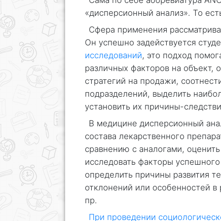
Сама по себе аббревиатура ANO
«дисперсионный анализ». То ест
Сфера применения рассматрива
Он успешно задействуется студ
исследований
, это подход помо
различных факторов на объект, 
стратегий на продажи, соотнест
подразделений, выделить наибо
установить их причины-следстви
В медицине дисперсионный ана
состава лекарственного препара
сравнению с аналогами, оценит
исследовать факторы успешного 
определить причины развития те
отклонений или особенностей в 
пр.
При проведении социологическ