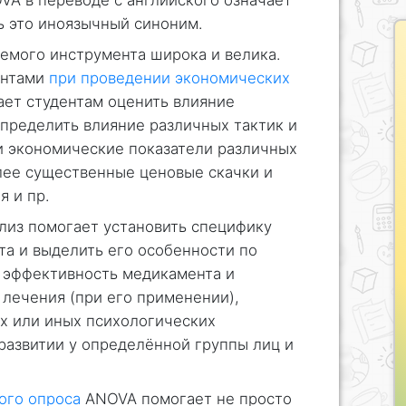
VA в переводе с английского означает
ь это иноязычный синоним.
емого инструмента широка и велика.
ентами
при проведении экономических
гает студентам оценить влияние
определить влияние различных тактик и
и экономические показатели различных
лее существенные ценовые скачки и
я и пр.
лиз помогает установить специфику
та и выделить его особенности по
ь эффективность медикамента и
лечения (при его применении),
х или иных психологических
развитии у определённой группы лиц и
ого опроса
ANOVA помогает не просто