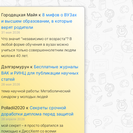
Городецкая Майя
к
8 мифов о ВУЗах
и высшем образовании, в которые
верят родители
31 мая 2026
Что значит "независимо от возраста"? В
любой форме обучения в вузах можно
учиться только совершеннолетним людям
моложе 40 лет.
Дэлгэрмурун
к
Бесплатные журналы
ВАК и РИНЦ для публикации научных
статей
28 мая 2026
тема научной работы: Метаболический
синдром у молодых людей
Polladii2020
к
Секреты срочной
доработки диплома перед защитой
28 апреля 2026
мой секрет – я просто обратился за
помощью к ДиссХелп со всеми