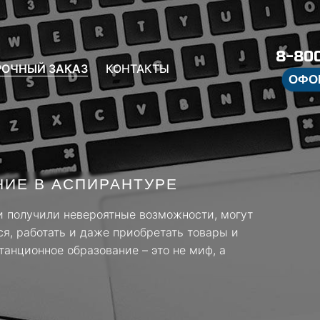
8-800
РОЧНЫЙ ЗАКАЗ
КОНТАКТЫ
ОФО
ИЕ В АСПИРАНТУРЕ
и получили невероятные возможности, могут
ся, работать и даже приобретать товары и
танционное образование – это не миф, а