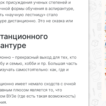
док присуждения ученых степеней и
очной формы обучения в аспирантуре,
ть «научную лестницу» стало
ре дистанционно. Это не сказка или
танционного
рантуре
онно – прекрасный выход для тех, кто
бу и семью, хобби и пр. Большая часть
зучать самостоятельно: как, где и
ционно имеет немало сходств с очной
авным плюсом является то, что
ом ВУЗе (где есть такая возможность)
ния.