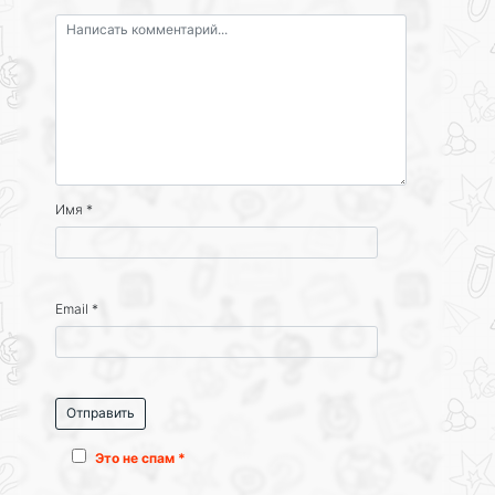
Имя
*
Email
*
Это не спам *