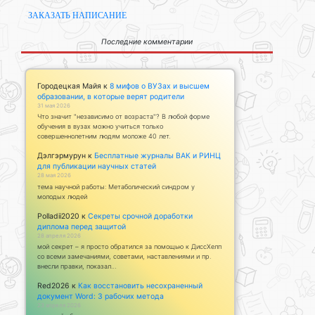
ЗАКАЗАТЬ НАПИСАНИЕ
Последние комментарии
Городецкая Майя
к
8 мифов о ВУЗах и высшем
образовании, в которые верят родители
31 мая 2026
Что значит "независимо от возраста"? В любой форме
обучения в вузах можно учиться только
совершеннолетним людям моложе 40 лет.
Дэлгэрмурун
к
Бесплатные журналы ВАК и РИНЦ
для публикации научных статей
28 мая 2026
тема научной работы: Метаболический синдром у
молодых людей
Polladii2020
к
Секреты срочной доработки
диплома перед защитой
28 апреля 2026
мой секрет – я просто обратился за помощью к ДиссХелп
со всеми замечаниями, советами, наставлениями и пр.
внесли правки, показал…
Red2026
к
Как восстановить несохраненный
документ Word: 3 рабочих метода
23 апреля 2026