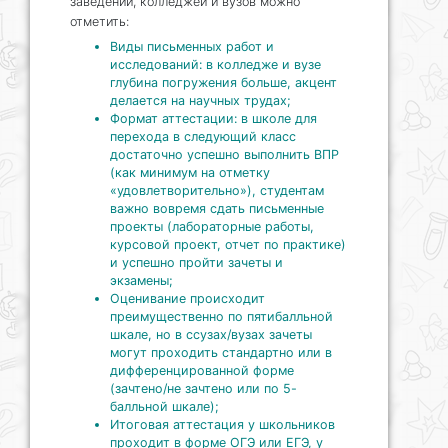
заведений, колледжей и вузов можно
отметить:
Виды письменных работ и
исследований: в колледже и вузе
глубина погружения больше, акцент
делается на научных трудах;
Формат аттестации: в школе для
перехода в следующий класс
достаточно успешно выполнить ВПР
(как минимум на отметку
«удовлетворительно»), студентам
важно вовремя сдать письменные
проекты (лабораторные работы,
курсовой проект, отчет по практике)
и успешно пройти зачеты и
экзамены;
Оценивание происходит
преимущественно по пятибалльной
шкале, но в ссузах/вузах зачеты
могут проходить стандартно или в
дифференцированной форме
(зачтено/не зачтено или по 5-
балльной шкале);
Итоговая аттестация у школьников
проходит в форме ОГЭ или ЕГЭ, у