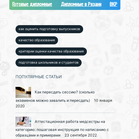
Готовые дипломные
Дипломные в Рязани
ВКР
как оценить подготовку выпускников
качество образования
критерии оценки качества образования
подготовка школьников и студентов
ПОПУЛЯРНЫЕ СТАТЬИ
Как пересдать сессию? (сколько
экзаменов можно завалить и пересдать)
10 января
2020
Аттестационная работа медсестры на
категорию: пошаговая инструкция по написанию с
образцами и примерами
23 сентября 2022