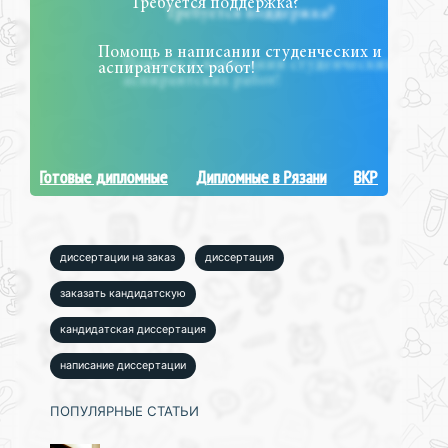
Требуется поддержка?
Помощь в написании студенческих и
аспирантских работ!
Готовые дипломные
Дипломные в Рязани
ВКР
диссертации на заказ
диссертация
заказать кандидатскую
кандидатская диссертация
написание диссертации
ПОПУЛЯРНЫЕ СТАТЬИ