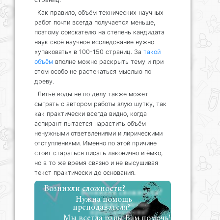
Как правило, объём технических научных
работ почти всегда получается меньше,
поэтому соискателю на степень кандидата
наук своё научное исследование нужно
«упаковать» в 100-150 страниц. За
такой
объём
вполне можно раскрыть тему и при
этом особо не растекаться мыслью по
древу.
Литьё воды не по делу также может
сыграть с автором работы злую шутку, так
как практически всегда видно, когда
аспирант пытается нарастить объём
ненужными ответвлениями и лирическими
отступлениями. Именно по этой причине
стоит стараться писать лаконично и ёмко,
но в то же время связно и не высушивая
текст практически до основания.
Возникли сложности?
Нужна помощь
преподавателя?
Мы всегда рады Вам помочь!