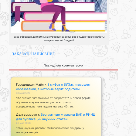
База образцов дипломных и курсовых работы. Все студенческие работы
в одном месте! Скидки!!
ЗАКАЗАТЬ НАПИСАНИЕ
Последние комментарии
Городецкая Майя
к
8 мифов о ВУЗах и высшем
образовании, в которые верят родители
31 мая 2026
Что значит "независимо от возраста"? В любой форме
обучения в вузах можно учиться только
совершеннолетним людям моложе 40 лет.
Дэлгэрмурун
к
Бесплатные журналы ВАК и РИНЦ
для публикации научных статей
28 мая 2026
тема научной работы: Метаболический синдром у
молодых людей