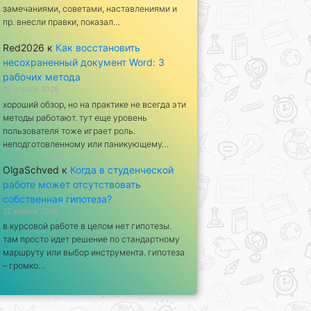
замечаниями, советами, наставлениями и
пр. внесли правки, показал…
Red2026
к
Как восстановить
несохраненный документ Word: 3
рабочих метода
23 апреля 2026
хороший обзор, но на практике не всегда эти
методы работают. тут еще уровень
пользователя тоже играет роль.
неподготовленному или паникующему…
OlgaSchved
к
Когда в студенческой
работе может отсутствовать
собственная гипотеза?
22 апреля 2026
в курсовой работе в целом нет гипотезы.
там просто идет решение по стандартному
маршруту или выбор инструмента. гипотеза
– громко…