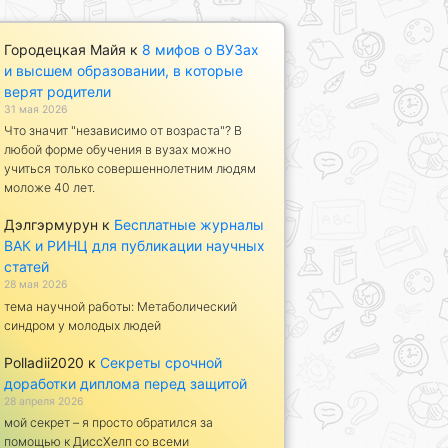
Городецкая Майя
к
8 мифов о ВУЗах
и высшем образовании, в которые
верят родители
31 мая 2026
Что значит "независимо от возраста"? В
любой форме обучения в вузах можно
учиться только совершеннолетним людям
моложе 40 лет.
Дэлгэрмурун
к
Бесплатные журналы
ВАК и РИНЦ для публикации научных
статей
28 мая 2026
тема научной работы: Метаболический
синдром у молодых людей
Polladii2020
к
Секреты срочной
доработки диплома перед защитой
28 апреля 2026
мой секрет – я просто обратился за
помощью к ДиссХелп со всеми