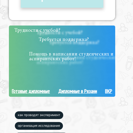
Трудности с учебой?
Требуется поддержка?
Помощь в написании студенческих и
аспирантских работ!
Готовые дипломные
Дипломные в Рязани
ВКР
как проводят эксперимент
организация исследования