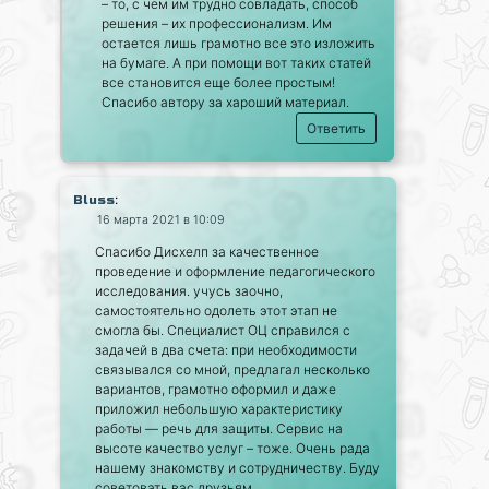
– то, с чем им трудно совладать, способ
решения – их профессионализм. Им
остается лишь грамотно все это изложить
на бумаге. А при помощи вот таких статей
все становится еще более простым!
Спасибо автору за хароший материал.
Ответить
:
Bluss
16 марта 2021 в 10:09
Спасибо Дисхелп за качественное
проведение и оформление педагогического
исследования. учусь заочно,
самостоятельно одолеть этот этап не
смогла бы. Специалист ОЦ справился с
задачей в два счета: при необходимости
связывался со мной, предлагал несколько
вариантов, грамотно оформил и даже
приложил небольшую характеристику
работы — речь для защиты. Сервис на
высоте качество услуг – тоже. Очень рада
нашему знакомству и сотрудничеству. Буду
советовать вас друзьям.