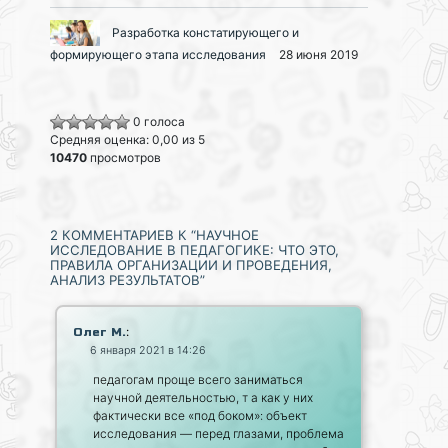
Разработка констатирующего и
формирующего этапа исследования
28 июня 2019
0 голоса
Средняя оценка: 0,00 из 5
10470
просмотров
2 КОММЕНТАРИЕВ К “НАУЧНОЕ
ИССЛЕДОВАНИЕ В ПЕДАГОГИКЕ: ЧТО ЭТО,
ПРАВИЛА ОРГАНИЗАЦИИ И ПРОВЕДЕНИЯ,
АНАЛИЗ РЕЗУЛЬТАТОВ”
:
Олег М.
6 января 2021 в 14:26
педагогам проще всего заниматься
научной деятельностью, т а как у них
фактически все «под боком»: объект
исследования — перед глазами, проблема