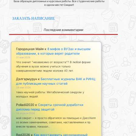
База образцов дипломных и курсовых работы. Все студенческие работы
в одном месте! Скидки!!
ЗАКАЗАТЬ НАПИСАНИЕ
Последние комментарии
Городецкая Майя
к
8 мифов о ВУЗах и высшем
образовании, в которые верят родители
31 мая 2026
Что значит "независимо от возраста"? В любой форме
обучения в вузах можно учиться только
совершеннолетним людям моложе 40 лет.
Дэлгэрмурун
к
Бесплатные журналы ВАК и РИНЦ
для публикации научных статей
28 мая 2026
тема научной работы: Метаболический синдром у
молодых людей
Polladii2020
к
Секреты срочной доработки
диплома перед защитой
28 апреля 2026
мой секрет – я просто обратился за помощью к ДиссХелп
со всеми замечаниями, советами, наставлениями и пр.
внесли правки, показал…
Red2026
к
Как восстановить несохраненный