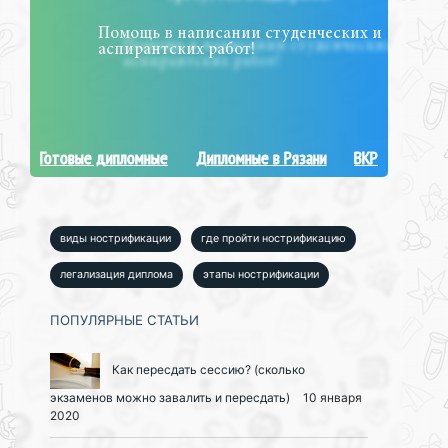
Помощь в написании студенческих и
аспирантских работ!
Готовые дипломные
Дипломные в Рязани
ВКР
виды нострификации
где пройти нострификацию
легализация диплома
этапы нострификации
ПОПУЛЯРНЫЕ СТАТЬИ
Как пересдать сессию? (сколько
экзаменов можно завалить и пересдать)
10 января
2020