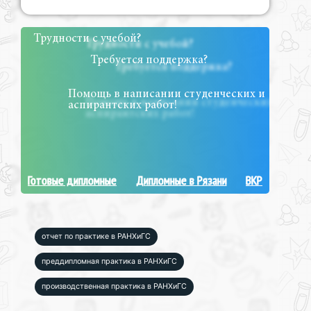
Трудности с учебой?
Требуется поддержка?
Помощь в написании студенческих и
аспирантских работ!
Готовые дипломные
Дипломные в Рязани
ВКР
отчет по практике в РАНХиГС
преддипломная практика в РАНХиГС
производственная практика в РАНХиГС