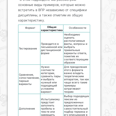
основные виды примеров, которые можно
встретить в ВПР независимо от специфики
дисциплины, а также отметим их общую
характеристику.
Общая
Формат
Особенности
характеристика
Необходимо
оценить
располагаемые
Проводится в
факты, вопросы и
письменной или
выбрать
Тестирование
дистанционной
правильные
форме
варианты ответа,
пометив их
соответствующим
образом
Нужно
Для преодоления
соотнести
этого формата
категории,
важно владеть
Сравнение,
сравнить пары
теоретическим
сопоставление,
и выбрать
аппаратом, так как
парные
нужный или
чаще всего такие
варианты
подходящий
примеры
условиям
затрагивают
вариант
теорию
Выбор подходящих
Испытуемому
лексем из
предстоит
предложенных
заполнить
вариантов или
Дополнение
пробелы в
самостоятельный
тексте или
подбор термина и
завершить
его вписывание в