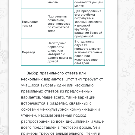
мысль
соответствующем
месте
Для преодоления
этого рубежа
Подготовить
потребуется
сочинение,
Написание
хороший лексикон
эссе, пересказ
текста
и широкий
по конкретной
кругозор,
теме
владение базовой
программой
В отдельных
Необходимо
случаях
перевести
предоставляются
слова или
Перевод
вспомогательные
материал с
слова или
одного языка на
использование
другой
словарей
1. Выбор правильного ответа или
нескольких вариантов
. Этот тип требует от
учащихся выбрать один или несколько
правильных ответов из предложенных
вариантов. Чаще всего, такие вариации
встречаются в разделах, связанных с
основами межкультурной коммуникации и
чтением. Рассматриваемый подход
распространен во всех дисциплинах и чаще
всего представлен в тестовой форме. Эти
примеры требуют внимательного чтения и