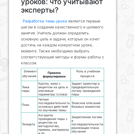
уроков: что учитывают
эксперты?
Разработка темы урока
является первым
шагом в создании качественного и целевого
занятия. Учитель должен определить
основную цель и задачи, которые он хочет
достичь на каждом конкретном уроке,
моменте. Также необходимо выбрать
соответствующие методы и формы работы с
классом.
Элемент
Роль в учебном
Правила
обучения
процессе
формулировки
Кратко, емко с
Задает ориентир и
Тема
акцентом на цель и
предварительную
пары
ключевые
логику проведения
параметры (слова)
пары
Четкая
последовательность
Тезисное описание
План
основных действий
базовых моментов
по изучению темы
Алгоритм
Закрепление логики
проведения пары с
и
акцентом на
Техкарта
последовательности
методологию,
реализации плана
приемы, материалы
обучения
и пр.