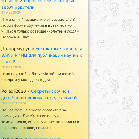
и высшем образовании, в которые
верят родители
31 мая 2026
Что значит "независимо от возраста"? В
любой форме обучения в вузах можно
учиться только совершеннолетним людям
моложе 40 лет.
Дэлгэрмурун
к
Бесплатные журналы
ВАК и РИНЦ для публикации научных
статей
28 мая 2026
тема научной работы: Метаболический
синдром у молодых людей
Polladii2020
к
Секреты срочной
доработки диплома перед защитой
28 апреля 2026
мой секрет – я просто обратился за
помощью к ДиссХелп со всеми
замечаниями, советами, наставлениями и
пр. внесли правки, показал…