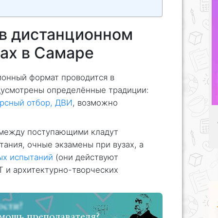
в дистанционном
зах в Самаре
ионный формат проводится в
дусмотрены определённые традиции:
урсный отбор, ДВИ
, возможно
 между поступающими кладут
тания, очные экзамены при вузах, а
ых испытаний
(они действуют
T и архитектурно-творческих
мощь преподавателя?