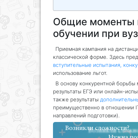
Общие моменты 
обучении при ву
Приемная кампания на дистанц
классической форме. Здесь пре
вступительные испытания, конк
использование льгот.
В основу конкурентной борьбы
результаты ЕГЭ или онлайн-испы
также результаты
дополнительн
преимущественно в отношении I
направлений подготовки).
Возникли сложности?
Нужна по