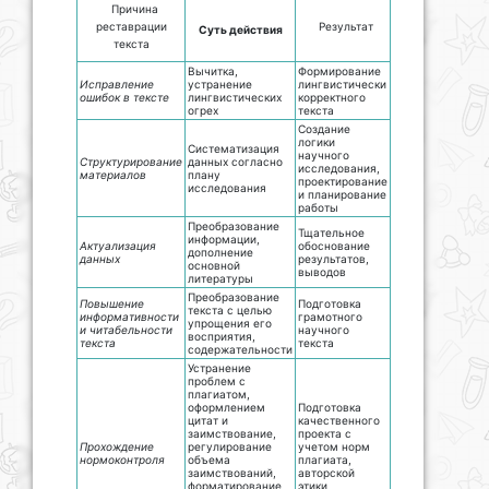
Причина
реставрации
Результат
Суть действия
текста
Вычитка,
Формирование
Исправление
устранение
лингвистически
ошибок в тексте
лингвистических
корректного
огрех
текста
Создание
логики
Систематизация
научного
Структурирование
данных согласно
исследования,
материалов
плану
проектирование
исследования
и планирование
работы
Преобразование
Тщательное
информации,
Актуализация
обоснование
дополнение
данных
результатов,
основной
выводов
литературы
Преобразование
Повышение
Подготовка
текста с целью
информативности
грамотного
упрощения его
и читабельности
научного
восприятия,
текста
текста
содержательности
Устранение
проблем с
плагиатом,
оформлением
Подготовка
цитат и
качественного
заимствование,
проекта с
Прохождение
регулирование
учетом норм
нормоконтроля
объема
плагиата,
заимствований,
авторской
форматирование
этики,