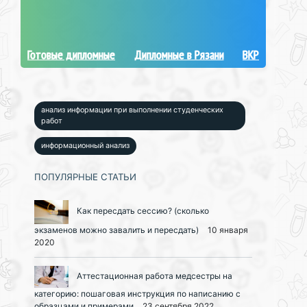
Готовые дипломные
Дипломные в Рязани
ВКР
анализ информации при выполнении студенческих
работ
информационный анализ
ПОПУЛЯРНЫЕ СТАТЬИ
Как пересдать сессию? (сколько
экзаменов можно завалить и пересдать)
10 января
2020
Аттестационная работа медсестры на
категорию: пошаговая инструкция по написанию с
образцами и примерами
23 сентября 2022