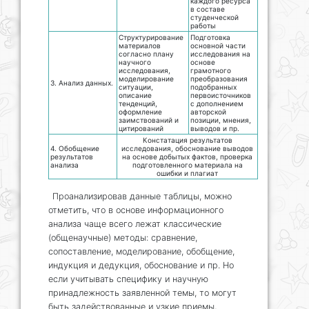
каждого ресурса
в составе
студенческой
работы
Структурирование
Подготовка
материалов
основной части
согласно плану
исследования на
научного
основе
исследования,
грамотного
моделирование
преобразования
3. Анализ данных.
ситуации,
подобранных
описание
первоисточников
тенденций,
с дополнением
оформление
авторской
заимствований и
позиции, мнения,
цитирований
выводов и пр.
Констатация результатов
4. Обобщение
исследования, обоснование выводов
результатов
на основе добытых фактов, проверка
анализа
подготовленного материала на
ошибки и плагиат
Проанализировав данные таблицы, можно
отметить, что в основе информационного
анализа чаще всего лежат классические
(общенаучные) методы: сравнение,
сопоставление, моделирование, обобщение,
индукция и дедукция, обоснование и пр. Но
если учитывать специфику и научную
принадлежность заявленной темы, то могут
быть задействованные и узкие приемы,