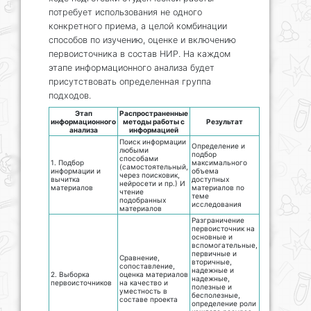
потребует использования не одного
конкретного приема, а целой комбинации
способов по изучению, оценке и включению
первоисточника в состав НИР. На каждом
этапе информационного анализа будет
присутствовать определенная группа
подходов.
Этап
Распространенные
информационного
методы работы с
Результат
анализа
информацией
Поиск информации
Определение и
любыми
подбор
способами
1. Подбор
максимального
(самостоятельный,
информации и
объема
через поисковик,
вычитка
доступных
нейросети и пр.) И
материалов
материалов по
чтение
теме
подобранных
исследования
материалов
Разграничение
первоисточник на
основные и
вспомогательные,
первичные и
Сравнение,
вторичные,
сопоставление,
надежные и
2. Выборка
оценка материалов
надежные,
первоисточников
на качество и
полезные и
уместность в
бесполезные,
составе проекта
определение роли