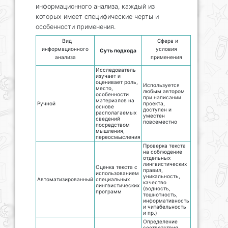
информационного анализа, каждый из
которых имеет специфические черты и
особенности применения.
Вид
Сфера и
информационного
условия
Суть подхода
анализа
применения
Исследователь
изучает и
оценивает роль,
Используется
место,
любым автором
особенности
при написании
материалов на
Ручной
проекта,
основе
доступен и
располагаемых
уместен
сведений
повсеместно
посредством
мышления,
переосмысления
Проверка текста
на соблюдение
отдельных
лингвистических
Оценка текста с
правил,
использованием
уникальность,
Автоматизированный
специальных
качество
лингвистических
(водность,
программ
тошнотность,
информативность
и читабельность
и пр.)
Определение
соответствия