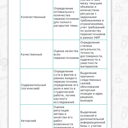
межу текущим
объемом и
Определение
количеством
оптимального
ресурсов с
количества
Количественный
заданными
первоисточников
требованиями и
для полного
ограничениями,
раскрытия темы
учет требований
по количеству
первоисточников
в рамках НИР
Определение
степени
актуальности,
Оценка качества
точности,
Качественный
всех
достоверности,
первоисточников
надежности и
уместности
материалов
Определение
Выделение
сути и фактов в
причинно-
рамках каждого
следственных
первоисточника,
связей,
Содержательный
определение его
обоснование
(логический)
роли и места в
авторской
студенческой
позиции и идеи,
работе, логике
решения,
научного
выводов
исследования
Оценка
репутации
Выделение
автора и
основной и
качества его
дополнительной
Авторский
работ,
информационной
возможности
базы с учетом
применения в