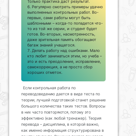
Только практика даст результат.
Регулярно смотреть примеры удачно
выполненных контрольных работ. Во-
первых, сами работы могут быть
шаблонными – когда-то попадется что-
то из той же серии, и студент будет
готов. Во-вторых, насмотренность,
даже зрительная память обогащают
багаж знаний учащегося.
Делать работу над ошибками. Мало
кто любит заниматься этим, но учеба –
это и есть преодоление, исправление,
самокоррекция, а не просто сбор
хороших отметок.
Если контрольная работа по
переводоведению дается в виде теста по
теории, лучшей подготовкой станет решение
большого количества таких тестов. Вопросы
в них часто повторяются, потому это
эффективно (как любой тренажер). Теория
перевода – дисциплина, в которой важно,
как именно информация структурирована в