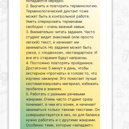
попадаются нередко.
Выучить и повторить терминологию.
Терминологический диктант тоже
может быть в контрольной работе.
Уметь оперировать терминами
свободно – очень важный навык.
Внимательно читать задания. Часто
студент видит знакомый (или просто
легкий) текст, и начинает им
заниматься. Но задание может быть
узкое, с «подвохом», нестандартное. И
все его старания будут напрасны.
Постоянно повторять пройденное.
Достаточно 5 минут в день, чтобы
экстерном «прогнать» в голове то, что
изучено накануне. Это помогает лучше
систематизировать материал, избежать
пробелов в знаниях.
Работать с разными речевыми
жанрами. Очень часто студент сразу
понимает, в чем его конек, и начинает
заниматься только такими текстами. Он
совершенствуется в них, но для баланса
нужно работать и с другими жанрами.
Особенно теми, которые «западают».