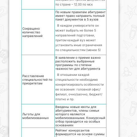
по стране – 12.00 по мск
По новым правилам абитуриент
имеет право направить полный
пакет документов в 5 вузов
В каждом университете он
Сокращено
может выбрать не более 5
количество
направлений подготовки,
направлений
притом каждый вуз может
установить иные ограничения
по специальностям (менее 5)
В заявлении о приеме важно
расположить выбранные
программы по степени
«важности» для абитуриента
В отношении каждой
Расставление
специальностей по
специальности необходимо
приоритетам
конкретизировать особенности
ее освоения: головной офис/
филиал, очно/заочно, бюджет/
платно и пр.
Введены новые квоты для
абитуриентов, члены семьи
Льготы для
которого являются
мобилизованных
мобилизованными. Конкурсный
отбор проводится на особых
основаниях
Рейтинг конкурсантов
формируется на основе суммы