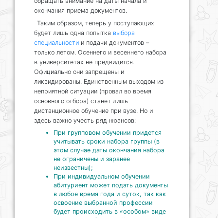
обращать внимание на даты начала и
окончания приема документов.
Таким образом, теперь у поступающих
будет лишь одна попытка
выбора
специальности
и подачи документов –
только летом. Осеннего и весеннего набора
в университетах не предвидится.
Официально они запрещены и
ликвидированы. Единственным выходом из
неприятной ситуации (провал во время
основного отбора) станет лишь
дистанционное обучение при вузе. Но и
здесь важно учесть ряд нюансов:
При групповом обучении придется
учитывать сроки набора группы (в
этом случае даты окончания набора
не ограничены и заранее
неизвестны);
При индивидуальном обучении
абитуриент может подать документы
в любое время года и суток, так как
освоение выбранной профессии
будет происходить в «особом» виде