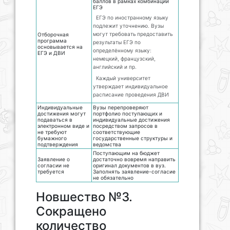
баллов в рамках комбинации
ЕГЭ
ЕГЭ по иностранному языку
подлежит уточнению. Вузы
могут требовать предоставить
Отборочная
программа
результаты ЕГЭ по
основывается на
определённому языку:
ЕГЭ и ДВИ
немецкий, французский,
английский и пр.
Каждый университет
утверждает индивидуальное
расписание проведения ДВИ
Индивидуальные
Вузы перепроверяют
достижения могут
портфолио поступающих и
подаваться в
индивидуальные достижения
электронном виде и
посредством запросов в
не требуют
соответствующие
бумажного
государственные структуры и
подтверждения
ведомства
Поступающим на бюджет
Заявление о
достаточно вовремя направить
согласии не
оригинал документов в вуз.
требуется
Заполнять заявление-согласие
не обязательно
Новшество №3.
Сокращено
количество