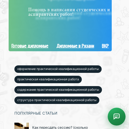
Помощь в написании студенческих и
аспирантских работ!
Готовые дипломные
Дипломные в Рязани
ВКР
оформление практической квалификационной работы
практическая квалификационная работа
содержание практической квалификационной работы
структура практической квалификационной работы
ПОПУЛЯРНЫЕ СТАТЬИ
Как пересдать сессию? (сколько