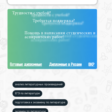
Трудности с учебой?
Требуется поддержка?
Помощь в написании студенческих и
аспирантских работ!
Готовые дипломные
Дипломные в Рязани
ВКР
анализ литературных произведений
ЕГЭ по литературе
подготовка к экзамену по литературе
экзамен по литературе