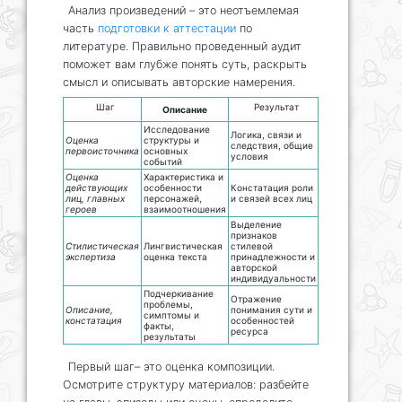
Анализ произведений – это неотъемлемая
часть
подготовки к аттестации
по
литературе. Правильно проведенный аудит
поможет вам глубже понять суть, раскрыть
смысл и описывать авторские намерения.
Шаг
Результат
Описание
Исследование
Логика, связи и
Оценка
структуры и
следствия, общие
первоисточника
основных
условия
событий
Оценка
Характеристика и
действующих
особенности
Констатация роли
лиц, главных
персонажей,
и связей всех лиц
героев
взаимоотношения
Выделение
признаков
Стилистическая
Лингвистическая
стилевой
экспертиза
оценка текста
принадлежности и
авторской
индивидуальности
Подчеркивание
Отражение
проблемы,
Описание,
понимания сути и
симптомы и
констатация
особенностей
факты,
ресурса
результаты
Первый шаг– это оценка композиции.
Осмотрите структуру материалов: разбейте