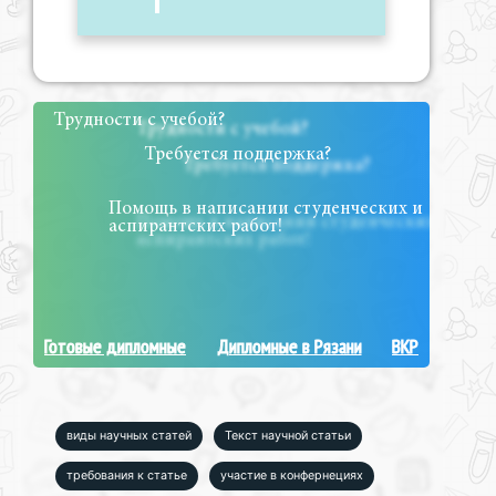
Трудности с учебой?
Требуется поддержка?
Помощь в написании студенческих и
аспирантских работ!
Готовые дипломные
Дипломные в Рязани
ВКР
виды научных статей
Текст научной статьи
требования к статье
участие в конфернециях