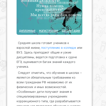
Возникли сложности?
Нужна помощь
преподавателя?
Мы всегда рады Вам помочь!
дипломные
магистерские
диссертации
Средняя школа готовит учеников к
взрослой жизни,
поступлению в колледж
или
ВУЗ. Здесь преподают общие и узкие
дисциплины, ведется подготовка к сдаче
ЕГЭ, оценивается багаж знаний каждого
ученика.
Следует отметить, что обучение в школах –
является обязательным требованием ко
всем гражданам РФ независимо от их
физических и иных возможностей.
«Особенные» дети получают знания в
специализированных учреждениях
коррекционного типа, где разрабатывается
специальная программа обучения с учетом