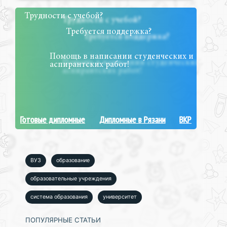
Трудности с учебой?
Требуется поддержка?
Помощь в написании студенческих и
аспирантских работ!
Готовые дипломные
Дипломные в Рязани
ВКР
ВУЗ
образование
образовательные учреждения
система образования
университет
ПОПУЛЯРНЫЕ СТАТЬИ