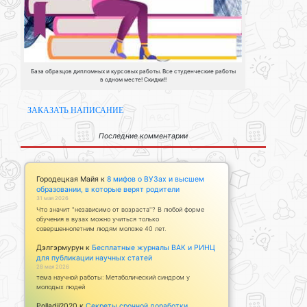
База образцов дипломных и курсовых работы. Все студенческие работы
в одном месте! Скидки!!
ЗАКАЗАТЬ НАПИСАНИЕ
Последние комментарии
Городецкая Майя
к
8 мифов о ВУЗах и высшем
образовании, в которые верят родители
31 мая 2026
Что значит "независимо от возраста"? В любой форме
обучения в вузах можно учиться только
совершеннолетним людям моложе 40 лет.
Дэлгэрмурун
к
Бесплатные журналы ВАК и РИНЦ
для публикации научных статей
28 мая 2026
тема научной работы: Метаболический синдром у
молодых людей
Polladii2020
к
Секреты срочной доработки