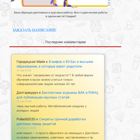
База образцов дипломных и курсовых работы. Все студенческие работы
в одном месте! Скидки!!
ЗАКАЗАТЬ НАПИСАНИЕ
Последние комментарии
Городецкая Майя
к
8 мифов о ВУЗах и высшем
образовании, в которые верят родители
31 мая 2026
Что значит "независимо от возраста"? В любой форме
обучения в вузах можно учиться только
совершеннолетним людям моложе 40 лет.
Дэлгэрмурун
к
Бесплатные журналы ВАК и РИНЦ
для публикации научных статей
28 мая 2026
тема научной работы: Метаболический синдром у
молодых людей
Polladii2020
к
Секреты срочной доработки
диплома перед защитой
28 апреля 2026
мой секрет – я просто обратился за помощью к ДиссХелп
со всеми замечаниями, советами, наставлениями и пр.