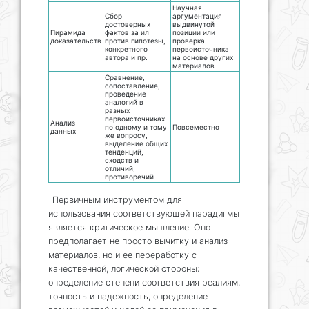
Научная
Сбор
аргументация
достоверных
выдвинутой
Пирамида
фактов за ил
позиции или
доказательств
против гипотезы,
проверка
конкретного
первоисточника
автора и пр.
на основе других
материалов
Сравнение,
сопоставление,
проведение
аналогий в
разных
первоисточниках
Анализ
по одному и тому
Повсеместно
данных
же вопросу,
выделение общих
тенденций,
сходств и
отличий,
противоречий
Первичным инструментом для
использования соответствующей парадигмы
является критическое мышление. Оно
предполагает не просто вычитку и анализ
материалов, но и ее переработку с
качественной, логической стороны:
определение степени соответствия реалиям,
точность и надежность, определение