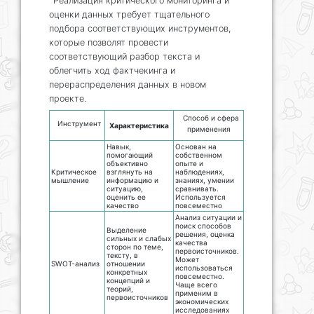
Реализация критического мониторинга и
оценки данных требует тщательного
подбора соответствующих инструментов,
которые позволят провести
соответствующий разбор текста и
облегчить ход фактчекинга и
перераспределения данных в новом
проекте.
Способ и сфера
Инструмент
Характеристика
применения
Навык,
Основан на
помогающий
собственном
объективно
опыте и
Критическое
взглянуть на
наблюдениях,
мышление
информацию и
знаниях, умении
ситуацию,
сравнивать.
оценить ее
Используется
качество
повсеместно
Анализ ситуации и
поиск способов
Выделение
решения, оценка
сильных и слабых
качества
сторон по теме,
первоисточников.
тексту, в
Может
SWOT-анализ
отношении
использоваться
конкретных
повсеместно.
концепций и
Чаще всего
теорий,
применим в
первоисточников
экономических
исследованиях