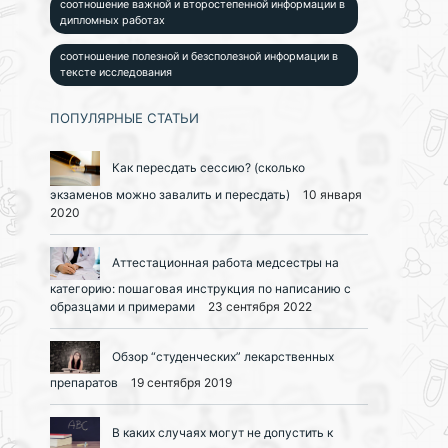
соотношение важной и второстепенной информации в
дипломных работах
соотношение полезной и безсполезной информации в
тексте исследования
ПОПУЛЯРНЫЕ СТАТЬИ
Как пересдать сессию? (сколько
экзаменов можно завалить и пересдать)
10 января
2020
Аттестационная работа медсестры на
категорию: пошаговая инструкция по написанию с
образцами и примерами
23 сентября 2022
Обзор “студенческих” лекарственных
препаратов
19 сентября 2019
В каких случаях могут не допустить к