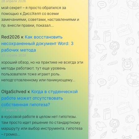
28 апреля 2026
мой секрет – я просто обратился за
помощью к ДиссХелп со всеми
замечаниями, советами, наставлениями и
пр. внесли правки, показал…
Red2026
к
Как восстановить
несохраненный документ Word: 3
рабочих метода
23 апреля 2026
хороший обзор, но на практике не всегда эти
методы работают. тут еще уровень
пользователя тоже играет роль.
неподготовленному или паникующему…
OlgaSchved
к
Когда в студенческой
работе может отсутствовать
собственная гипотеза?
22 апреля 2026
в курсовой работе в целом нет гипотезы.
там просто идет решение по стандартному
маршруту или выбор инструмента. гипотеза
– громко…