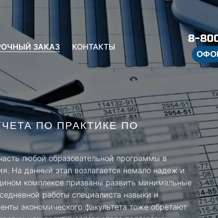
8-800
РОЧНЫЙ ЗАКАЗ
КОНТАКТЫ
ОФО
ЧЕТА ПО ПРАКТИКЕ ПО
 часть любой образовательной программы в
я. На данный этап возлагается немало надеж и
едином комплексе призваны развить минимальные
вседневной работы специалиста навыки и
денты экономического факультета тоже обретают