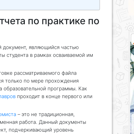
тчета по практике по
й документ, являющийся частью
ы студента в рамках осваиваемой им
товке рассматриваемого файла
ся только по мере прохождения
а образовательной программы. Как
лавров
проходит в конце первого или
омиста
– это не традиционная,
ьменная работа. Данный документы
ект, подчеркивающий уровень