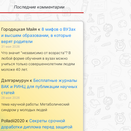
Последние комментарии
Городецкая Майя
к
8 мифов о ВУЗах
и высшем образовании, в которые
верят родители
31 мая 2026
Что значит "независимо от возраста"? В
любой форме обучения в вузах можно
учиться только совершеннолетним людям
моложе 40 лет.
Дэлгэрмурун
к
Бесплатные журналы
ВАК и РИНЦ для публикации научных
статей
28 мая 2026
тема научной работы: Метаболический
синдром у молодых людей
Polladii2020
к
Секреты срочной
доработки диплома перед защитой