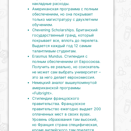
накладные расходы.
Американская программа с полным
обеспечением, но она покрывает
только магистратуру с двухлетним
обучением.
Chevening Scholarships. Британский
государственный гранд, который
покрывает все, вплоть до перелета.
Выдается каждый год 12 самым
талантливым студентам.
Erasmus Mundus. Стипендия с
полным обеспечением от Евросоюза.
Получить ее реально, но соискатель
не может сам выбрать университет –
это за него делает еврокомиссия.
Немецкий аналог вышеупомянутой
американской программы
«Fulbright».
Стипендии французского
правительства. Французское
правительство ежегодно выдает 200
оплаченных мест в своих вузах.
Уровень образования там высокий,
но Франция страна специфическая,
кроме английского там придется