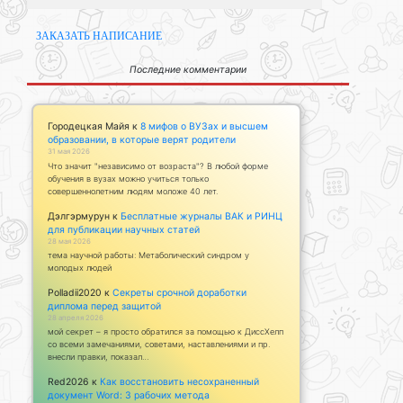
ЗАКАЗАТЬ НАПИСАНИЕ
Последние комментарии
Городецкая Майя
к
8 мифов о ВУЗах и высшем
образовании, в которые верят родители
31 мая 2026
Что значит "независимо от возраста"? В любой форме
обучения в вузах можно учиться только
совершеннолетним людям моложе 40 лет.
Дэлгэрмурун
к
Бесплатные журналы ВАК и РИНЦ
для публикации научных статей
28 мая 2026
тема научной работы: Метаболический синдром у
молодых людей
Polladii2020
к
Секреты срочной доработки
диплома перед защитой
28 апреля 2026
мой секрет – я просто обратился за помощью к ДиссХелп
со всеми замечаниями, советами, наставлениями и пр.
внесли правки, показал…
Red2026
к
Как восстановить несохраненный
документ Word: 3 рабочих метода