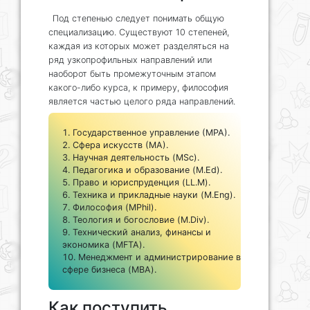
Под степенью следует понимать общую
специализацию. Существуют 10 степеней,
каждая из которых может разделяться на
ряд узкопрофильных направлений или
наоборот быть промежуточным этапом
какого-либо курса, к примеру, философия
является частью целого ряда направлений.
Государственное управление (МРА).
Сфера искусств (МА).
Научная деятельность (MSc).
Педагогика и образование (M.Ed).
Право и юриспруденция (LL.M).
Техника и прикладные науки (M.Eng).
Философия (MPhil).
Теология и богословие (M.Div).
Технический анализ, финансы и
экономика (MFTA).
Менеджмент и администрирование в
сфере бизнеса (MBA).
Как поступить