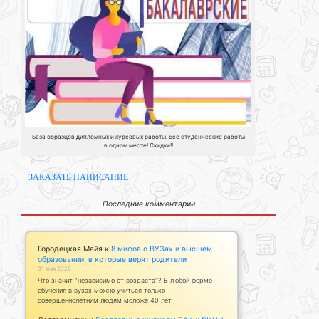
База образцов дипломных и курсовых работы. Все студенческие работы
в одном месте! Скидки!!
ЗАКАЗАТЬ НАПИСАНИЕ
Последние комментарии
Городецкая Майя
к
8 мифов о ВУЗах и высшем
образовании, в которые верят родители
31 мая 2026
Что значит "независимо от возраста"? В любой форме
обучения в вузах можно учиться только
совершеннолетним людям моложе 40 лет.