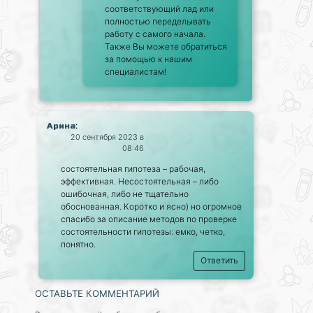
соответствующий лад или
полностью переделывать
работу с самого начала.
Также Вы можете обратиться
за помощью к нашим
специалистам!
:
Арина
20 сентября 2023 в
08:46
состоятельная гипотеза – рабочая,
эффективная. Несостоятельная – либо
ошибочная, либо не тщательно
обоснованная. Коротко и ясно) но огромное
спасибо за описание методов по проверке
состоятельности гипотезы: емко, четко,
понятно.
Ответить
ОСТАВЬТЕ КОММЕНТАРИЙ