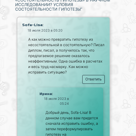
ИССЛЕДОВАНИИ? УСЛОВИЯ
СОСТОЯТЕЛЬНОСТИ ГИПОТЕЗЫ”
:
Sofa-Lisa
18 июля 2023 в 05:20
А как можно превратить гипотезу из
несостоятельной в состоятельную? Писал
диплом, писал, а получилось так, что
предлагаемое решение оказалось
неэффективным. Одна ошибка в расчетах
и весь труд насмарку. Как можно
исправить ситуацию?
Ответить
:
Ирина
18 июля 2023 в
05:24
Добрый день, Sofa-Lisa! В
данном случае вам придется
сначала исправить ошибку, а
затем переформулировать
гипотезу на