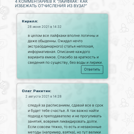
4 КОММЕНТАРИЕВ К “ЛАЙФХАК: КАК
ИЗБЕЖАТЬ ОТЧИСЛЕНИЯ ИЗ ВУЗА?”
:
Кирилл
28 июня 2021 в 14:32
в целом все лайфхаки вполне логичны и
даже обыденны. Ожидал нечто
экстраординарного) статья неплохая,
информативная. Описание каждого
варианта емкое. Спасибо за краткость и
сведения по существу, без воды и лирики.
Ответить
:
Олег Ракитин
2 августа 2021 в 14:28
следуй за расписанием, сдавай все в срок
и будет тебе счастье. А так важно найти
подход к преподавателю и не прогуливать
занятия, вовремя ликвидировать долги.
Если совсем тяжко, то есть и незаконные
методы (например, взятка), но тут велики