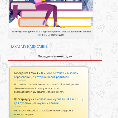
База образцов дипломных и курсовых работы. Все студенческие работы
в одном месте! Скидки!!
ЗАКАЗАТЬ НАПИСАНИЕ
Последние комментарии
Городецкая Майя
к
8 мифов о ВУЗах и высшем
образовании, в которые верят родители
31 мая 2026
Что значит "независимо от возраста"? В любой форме
обучения в вузах можно учиться только
совершеннолетним людям моложе 40 лет.
Дэлгэрмурун
к
Бесплатные журналы ВАК и РИНЦ
для публикации научных статей
28 мая 2026
тема научной работы: Метаболический синдром у
молодых людей