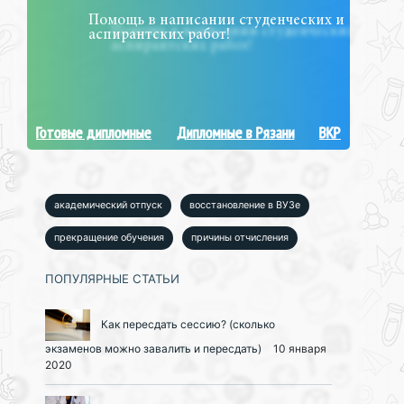
Помощь в написании студенческих и
аспирантских работ!
Готовые дипломные
Дипломные в Рязани
ВКР
академический отпуск
восстановление в ВУЗе
прекращение обучения
причины отчисления
ПОПУЛЯРНЫЕ СТАТЬИ
Как пересдать сессию? (сколько
экзаменов можно завалить и пересдать)
10 января
2020