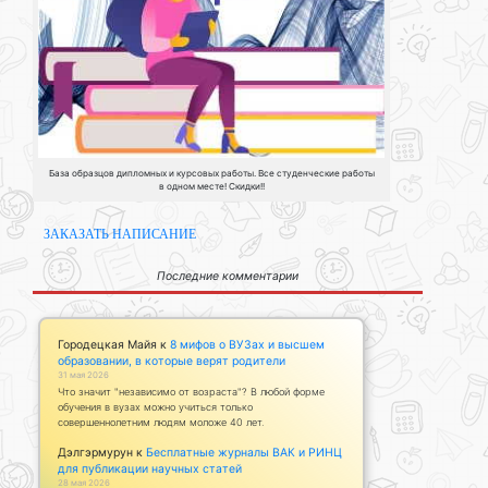
База образцов дипломных и курсовых работы. Все студенческие работы
в одном месте! Скидки!!
ЗАКАЗАТЬ НАПИСАНИЕ
Последние комментарии
Городецкая Майя
к
8 мифов о ВУЗах и высшем
образовании, в которые верят родители
31 мая 2026
Что значит "независимо от возраста"? В любой форме
обучения в вузах можно учиться только
совершеннолетним людям моложе 40 лет.
Дэлгэрмурун
к
Бесплатные журналы ВАК и РИНЦ
для публикации научных статей
28 мая 2026