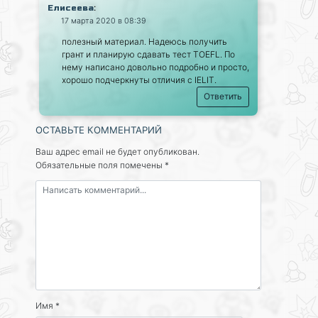
:
Елисеева
17 марта 2020 в 08:39
полезный материал. Надеюсь получить
грант и планирую сдавать тест TOEFL. По
нему написано довольно подробно и просто,
хорошо подчеркнуты отличия с IELIT.
Ответить
ОСТАВЬТЕ КОММЕНТАРИЙ
Ваш адрес email не будет опубликован.
Обязательные поля помечены
*
Имя
*