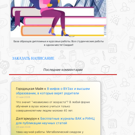
База образцов дипломных и курсовых работы. Все студенческие работы
в одном месте! Скидки!!
ЗАКАЗАТЬ НАПИСАНИЕ
Последние комментарии
Городецкая Майя
к
8 мифов о ВУЗах и высшем
образовании, в которые верят родители
31 мая 2026
Что значит "независимо от возраста"? В любой форме
обучения в вузах можно учиться только
совершеннолетним людям моложе 40 лет.
Дэлгэрмурун
к
Бесплатные журналы ВАК и РИНЦ
для публикации научных статей
28 мая 2026
тема научной работы: Метаболический синдром у