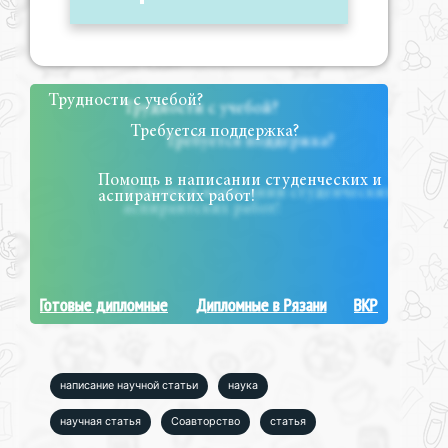
Трудности с учебой?
Требуется поддержка?
Помощь в написании студенческих и
аспирантских работ!
Готовые дипломные
Дипломные в Рязани
ВКР
написание научной статьи
наука
научная статья
Соавторство
статья