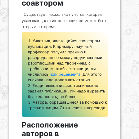
соавтором
Существует несколько пунктов, которые
указывают, кто из желающих не может быть
вторым автором:
Участник, являющийся спонсором
публикации. К примеру: научный
профессор получил премию и
распределил ее между подчиненными,
работающими над творением, с
требованием, чтобы его инициалы
числились,
как рецензента
. Для этого
сначала надо дополнять статью.
Люди, выполнившие технические
задания публикации. Им надо выразить
благодарность, не более.
Автора, обращавшиеся за помощью к
третьим лицам. Это касается перевода.
Расположение
авторов в