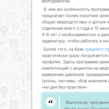
абитуриентов.
В чем же особенность програм
предлагает более короткие срок
общую медподготовку и допуск к
отделении всего 3 года и 10 мес
4-6 лет с необходимостью в дал
ординатуру, чтобы работать в ка
Более того, на базе
среднего п
практически сразу погружается 
профилю. Здесь программа орие
компетенций с акцентом на мед
измерение давления, проведени
(уколы, системы, сбор анализов 
«ни дня без практики».
Фактически, программ
общее русло. Она позво