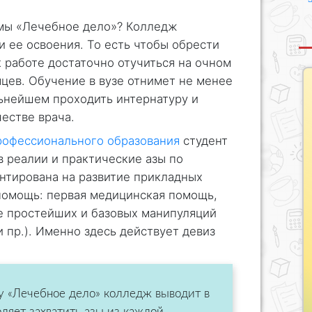
мы «Лечебное дело»? Колледж
и ее освоения. То есть чтобы обрести
 работе достаточно отучиться на очном
яцев. Обучение в вузе отнимет не менее
ьнейшем проходить интернатуру и
честве врача.
рофессионального образования
студент
в реалии и практические азы по
нтирована на развитие прикладных
помощь: первая медицинская помощь,
е простейших и базовых манипуляций
и пр.). Именно здесь действует девиз
у «Лечебное дело» колледж выводит в
ляет захватить азы из каждой