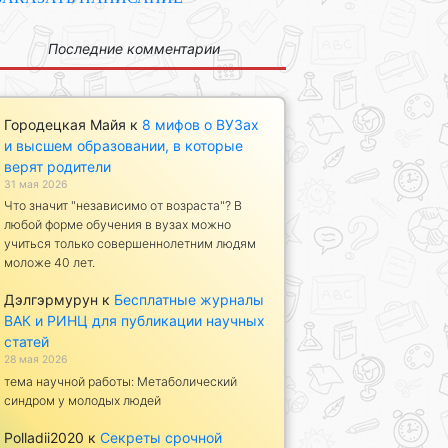
Последние комментарии
Городецкая Майя
к
8 мифов о ВУЗах
и высшем образовании, в которые
верят родители
31 мая 2026
Что значит "независимо от возраста"? В
любой форме обучения в вузах можно
учиться только совершеннолетним людям
моложе 40 лет.
Дэлгэрмурун
к
Бесплатные журналы
ВАК и РИНЦ для публикации научных
статей
28 мая 2026
тема научной работы: Метаболический
синдром у молодых людей
Polladii2020
к
Секреты срочной