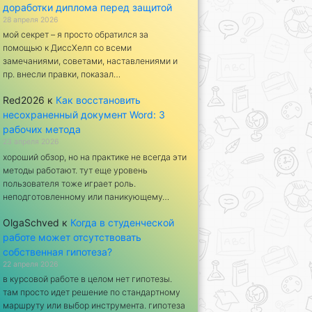
доработки диплома перед защитой
28 апреля 2026
мой секрет – я просто обратился за
помощью к ДиссХелп со всеми
замечаниями, советами, наставлениями и
пр. внесли правки, показал…
Red2026
к
Как восстановить
несохраненный документ Word: 3
рабочих метода
23 апреля 2026
хороший обзор, но на практике не всегда эти
методы работают. тут еще уровень
пользователя тоже играет роль.
неподготовленному или паникующему…
OlgaSchved
к
Когда в студенческой
работе может отсутствовать
собственная гипотеза?
22 апреля 2026
в курсовой работе в целом нет гипотезы.
там просто идет решение по стандартному
маршруту или выбор инструмента. гипотеза