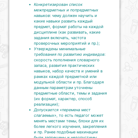
Конкретизирован список
межпредметных и попредметных
навыков
: чему должен научить и
какие навыки развить каждый
предмет, формат работы на каждой
дисциплине (как развивать, какие
задания включать, частота
проверочных мероприятий и пр.);
Утверждены минимальные
требования по развитию индивидов
:
скорость пополнения словарного
запаса, развития практических
навыков, набор качеств и умений в
рамках каждой предметной или
модульной области и пр. Благодаря
данным параметрам уточнены
предметные области, темы и задания
(их формат, характер, способ
реализации);
Допускается «перемена мест
слагаемых»
, то есть педагог может
менять местами темы, блоки для их
более легкого изучения, закрепления
и пр. Ранее подобные махинации
были запрещены и недопустимы.