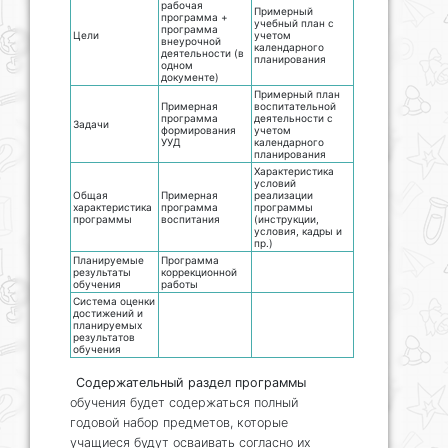
рабочая
Примерный
программа +
учебный план с
программа
Цели
учетом
внеурочной
календарного
деятельности (в
планирования
одном
документе)
Примерный план
Примерная
воспитательной
программа
деятельности с
Задачи
формирования
учетом
УУД
календарного
планирования
Характеристика
условий
Общая
Примерная
реализации
характеристика
программа
программы
программы
воспитания
(инструкции,
условия, кадры и
пр.)
Планируемые
Программа
результаты
коррекционной
обучения
работы
Система оценки
достижений и
планируемых
результатов
обучения
Содержательный раздел программы
обучения будет содержаться полный
годовой набор предметов, которые
учащиеся будут осваивать согласно их