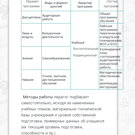
Предмет
Состав
Виды и формат
Характер
программы
программ
занятий
программ
Общая
Аудиторная
Дисциплина
программа
работа
обучения
Рабочая
программа:
Тема и
Внеурочная
тематическое
модуль
деятельность
и модульное
планирование,
Учебный
ФОС и КОС
Воспитательный
Календарный
план;
Коррекционный
соотношение
Знания
Самообразование
аудиторной и
внеурочной
работы
Методическое
Очное, заочное,
обеспечение
Навыки
дистанционное
по
обучение
реализации,
инструкции
Методы работы
педагог подбирает
самостоятельно, исходя из намеченных
учебных планов, материально-технической
базы учреждения и уровня собственной
подготовки, примерных данных об учащихся
(их текущий уровень подготовки,
способности и пр.).