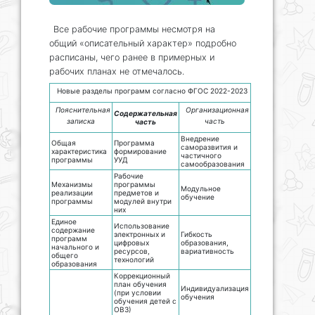
Все рабочие программы несмотря на
общий «описательный характер» подробно
расписаны, чего ранее в примерных и
рабочих планах не отмечалось.
Новые разделы программ согласно ФГОС 2022-2023
Пояснительная
Организационная
Содержательная
записка
часть
часть
Внедрение
Общая
Программа
саморазвития и
характеристика
формирование
частичного
программы
УУД
самообразования
Рабочие
Механизмы
программы
Модульное
реализации
предметов и
обучение
программы
модулей внутри
них
Единое
Использование
содержание
электронных и
Гибкость
программ
цифровых
образования,
начального и
ресурсов,
вариативность
общего
технологий
образования
Коррекционный
план обучения
Индивидуализация
(при условии
обучения
обучения детей с
ОВЗ)