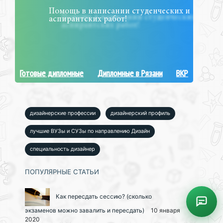
Помощь в написании студенческих и
аспирантских работ!
Готовые дипломные
Дипломные в Рязани
ВКР
дизайнерские профессии
дизайнерский профиль
лучшие ВУЗы и СУЗы по направлению Дизайн
специальность дизайнер
ПОПУЛЯРНЫЕ СТАТЬИ
Как пересдать сессию? (сколько
экзаменов можно завалить и пересдать)
10 января
2020