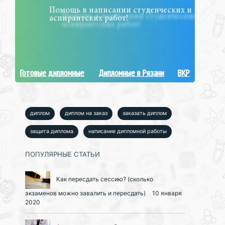
Помощь в написании студенческих и
аспирантских работ!
Готовые дипломные
Дипломные в Рязани
ВКР
диплом
диплом на заказ
заказать диплом
защита диплома
написание дипломной работы
ПОПУЛЯРНЫЕ СТАТЬИ
Как пересдать сессию? (сколько
экзаменов можно завалить и пересдать)
10 января
2020