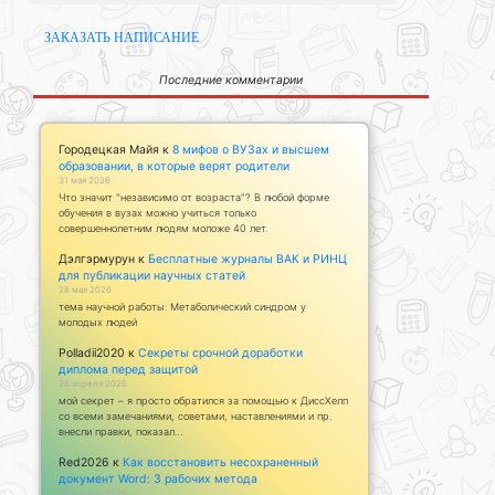
ЗАКАЗАТЬ НАПИСАНИЕ
Последние комментарии
Городецкая Майя
к
8 мифов о ВУЗах и высшем
образовании, в которые верят родители
31 мая 2026
Что значит "независимо от возраста"? В любой форме
обучения в вузах можно учиться только
совершеннолетним людям моложе 40 лет.
Дэлгэрмурун
к
Бесплатные журналы ВАК и РИНЦ
для публикации научных статей
28 мая 2026
тема научной работы: Метаболический синдром у
молодых людей
Polladii2020
к
Секреты срочной доработки
диплома перед защитой
28 апреля 2026
мой секрет – я просто обратился за помощью к ДиссХелп
со всеми замечаниями, советами, наставлениями и пр.
внесли правки, показал…
Red2026
к
Как восстановить несохраненный
документ Word: 3 рабочих метода
23 апреля 2026