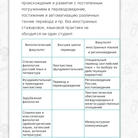
происхождения и развития с постепенным
погружением в переводоведение,
постижение и автоматизацию различных
техник перевода и пр. без иностранных
стажировок, языковой практики не
обходится ни один студент.
Факультет
Филологический
Высшая школа
иностранных языков
факультет
перевода
и регионоведения
Специальный
Отечественная
перевод (английский
филология:
Лингвистика
язык + по выбору из
русский язык и
(фундаментальная)
действующих
литература
вариантов)
Фундаментальная
Регионоведение
Перевод и
и прикладная
России,
переводоведение
лингвистика
востоковедение
Лингвистическое
обеспечение
Зарубежная
международных и
филология
межгосударственных
отношений
Славянская и
классическая
филология
Межкультурная
(древнегреческие
коммуникация
языки, латинский
язык, античная
литература)