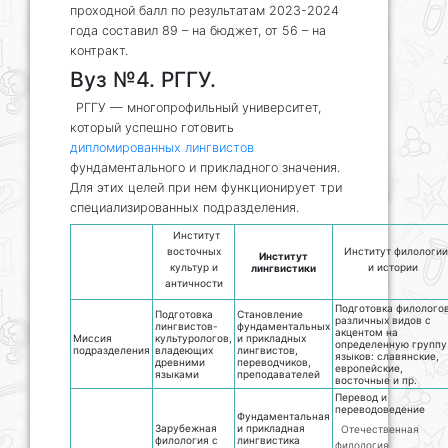
проходной балл по результатам 2023-2024
года составил 89 – на бюджет, от 56 – на
контракт.
Вуз №4. РГГУ.
РГГУ — многопрофильный университет,
который успешно готовить
дипломированных лингвистов
фундаментального и прикладного значения.
Для этих целей при нем функционирует три
специализированных подразделения.
Институт
восточных
Институт филологии
Институт
культур и
и истории
лингвистики
античности
Подготовка филолого
Подготовка
Становление
различных видов с
лингвистов-
фундаментальных
акцентом на
Миссия
культурологов,
и прикладных
определенную группу
подразделения
владеющих
лингвистов,
языков: славянские,
древними
переводчиков,
европейские,
языками
преподавателей
восточные и пр.
Перевод и
переводоведение
Фундаментальная
Зарубежная
и прикладная
Отечественная
филология с
лингвистика
филология