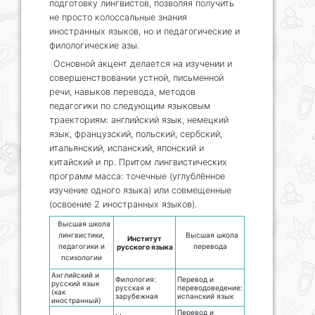
подготовку лингвистов, позволяя получить
не просто колоссальные знания
иностранных языков, но и педагогические и
филологические азы.
Основной акцент делается на изучении и
совершенствовании устной, письменной
речи, навыков перевода, методов
педагогики по следующим языковым
траекториям: английский язык, немецкий
язык, французский, польский, сербский,
итальянский, испанский, японский и
китайский и пр. Притом лингвистических
программ масса: точечные (углублённое
изучение одного языка) или совмещенные
(освоение 2 иностранных языков).
Высшая школа
лингвистики,
Высшая школа
Институт
педагогики и
перевода
русского языка
психологии
Английский и
Филология:
Перевод и
русский язык
русская и
переводоведение:
(как
зарубежная
испанский язык
иностранный)
Перевод и