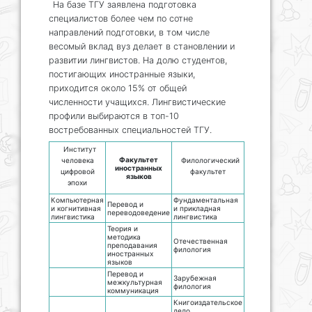
На базе ТГУ заявлена подготовка
специалистов более чем по сотне
направлений подготовки, в том числе
весомый вклад вуз делает в становлении и
развитии лингвистов. На долю студентов,
постигающих иностранные языки,
приходится около 15% от общей
численности учащихся. Лингвистические
профили выбираются в топ-10
востребованных специальностей ТГУ.
Институт
Факультет
человека
Филологический
иностранных
цифровой
факультет
языков
эпохи
Компьютерная
Фундаментальная
Перевод и
и когнитивная
и прикладная
переводоведение
лингвистика
лингвистика
Теория и
методика
Отечественная
преподавания
филология
иностранных
языков
Перевод и
Зарубежная
межкультурная
филология
коммуникация
Книгоиздательское
дело