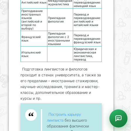
Международная
Английский язык
переводоведение:
журналистика
немецкий язык
Преподавание
иностранных
Перевод и
языков
Прикладная
переводоведение:
(английской и
филология
английский и
второй по
китайский языки
выбору)
Прикладная
Перевод и
Французский
филология с 2
переводоведение:
язык
иностранными
французский язык
языками
Юридическая и
Итальянский
экономическая
язык
лингвистика,
перевод
Подготовка лингвистов и филологов
проходит в стенах университета, а также за
его пределами – иностранные стажировки,
научные-исследования, тренинга и мастер-
классы, дополнительное образование и
курсы и пр.
Построить карьеру
лингвиста
без высшего
образования фактически