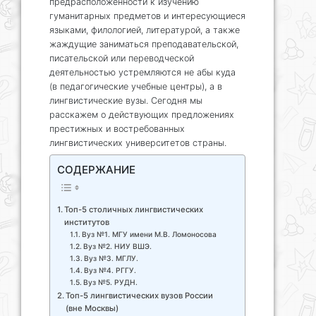
предрасположенности к изучению
гуманитарных предметов и интересующиеся
языками, филологией, литературой, а также
жаждущие заниматься преподавательской,
писательской или переводческой
деятельностью устремляются не абы куда
(в педагогические учебные центры), а в
лингвистические вузы. Сегодня мы
расскажем о действующих предложениях
престижных и востребованных
лингвистических университетов страны.
СОДЕРЖАНИЕ
Топ-5 столичных лингвистических
институтов
Вуз №1. МГУ имени М.В. Ломоносова
Вуз №2. НИУ ВШЭ.
Вуз №3. МГЛУ.
Вуз №4. РГГУ.
Вуз №5. РУДН.
Топ-5 лингвистических вузов России
(вне Москвы)