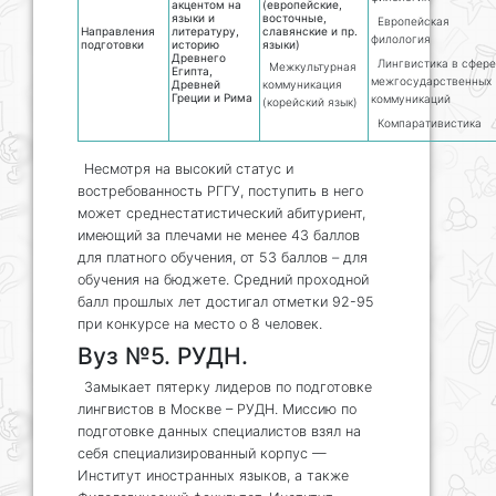
акцентом на
(европейские,
языки и
восточные,
Европейская
Направления
литературу,
славянские и пр.
филология
подготовки
историю
языки)
Древнего
Лингвистика в сфере
Межкультурная
Египта,
межгосударственных
Древней
коммуникация
Греции и Рима
коммуникаций
(корейский язык)
Компаративистика
Несмотря на высокий статус и
востребованность РГГУ, поступить в него
может среднестатистический абитуриент,
имеющий за плечами не менее 43 баллов
для платного обучения, от 53 баллов – для
обучения на бюджете. Средний проходной
балл прошлых лет достигал отметки 92-95
при конкурсе на место о 8 человек.
Вуз №5. РУДН.
Замыкает пятерку лидеров по подготовке
лингвистов в Москве – РУДН. Миссию по
подготовке данных специалистов взял на
себя специализированный корпус —
Институт иностранных языков, а также