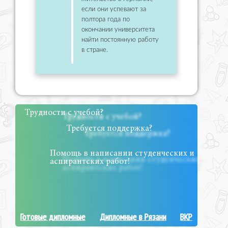
если они успевают за
полтора года по
окончании университета
найти постоянную работу
в стране.
Трудности с учебой?
Требуется поддержка?
Помощь в написании студенческих и
аспирантских работ!
Готовые дипломные
Дипломные в Рязани
ВКР