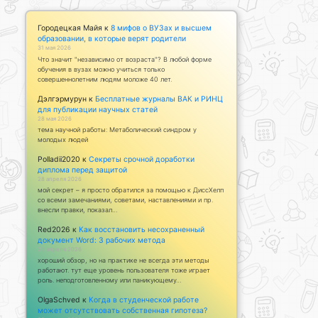
Городецкая Майя
к
8 мифов о ВУЗах и высшем
образовании, в которые верят родители
31 мая 2026
Что значит "независимо от возраста"? В любой форме
обучения в вузах можно учиться только
совершеннолетним людям моложе 40 лет.
Дэлгэрмурун
к
Бесплатные журналы ВАК и РИНЦ
для публикации научных статей
28 мая 2026
тема научной работы: Метаболический синдром у
молодых людей
Polladii2020
к
Секреты срочной доработки
диплома перед защитой
28 апреля 2026
мой секрет – я просто обратился за помощью к ДиссХелп
со всеми замечаниями, советами, наставлениями и пр.
внесли правки, показал…
Red2026
к
Как восстановить несохраненный
документ Word: 3 рабочих метода
23 апреля 2026
хороший обзор, но на практике не всегда эти методы
работают. тут еще уровень пользователя тоже играет
роль. неподготовленному или паникующему…
OlgaSchved
к
Когда в студенческой работе
может отсутствовать собственная гипотеза?