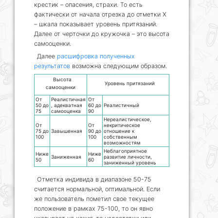
крестик – опасения, страхи. То есть
фактически от начала отрезка до отметки Х
– шкала показывает уровень притязаний.
Далее от черточки до кружочка – это высота
самооценки.
Далее
расшифровка полученных
результатов
возможна следующим образом.
Высота
Уровень притязаний
самооценки
От
Реалистичная
От
50 до
, адекватная
60 до
Реалистичный
75
самооценка
90
Нереалистическое,
От
От
некритическое
75 до
Завышенная
90 до
отношение к
100
100
собственным
возможностям
Неблагоприятное
Ниже
Ниже
Заниженная
развитие личности,
50
60
заниженный уровень
Отметка индивида в диапазоне 50-75
считается нормальной, оптимальной. Если
же пользователь пометил свое текущее
положение в рамках 75-100, то он явно