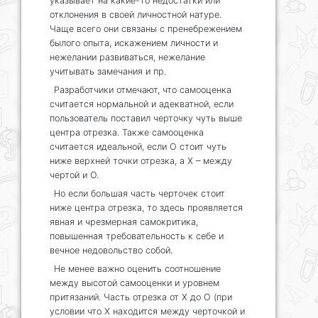
указывает на какие-то недостатки или
отклонения в своей личностной натуре.
Чаще всего они связаны с пренебрежением
былого опыта, искажением личности и
нежелании развиваться, нежелание
учитывать замечания и пр.
Разработчики отмечают, что самооценка
считается нормальной и адекватной, если
пользователь поставил черточку чуть выше
центра отрезка. Также самооценка
считается идеальной, если О стоит чуть
ниже верхней точки отрезка, а Х – между
чертой и О.
Но если большая часть черточек стоит
ниже центра отрезка, то здесь проявляется
явная и чрезмерная самокритика,
повышенная требовательность к себе и
вечное недовольство собой.
Не менее важно оценить соотношение
между высотой самооценки и уровнем
притязаний. Часть отрезка от Х до О (при
условии что Х находится между черточкой и