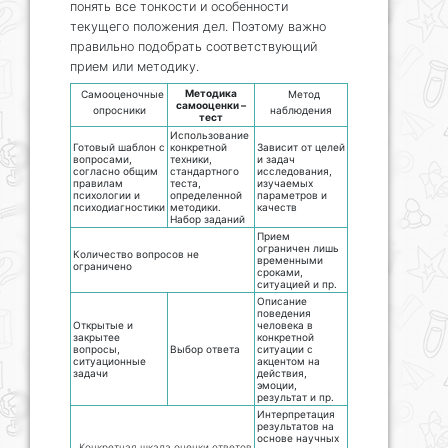
понять все тонкости и особенности
текущего положения дел. Поэтому важно
правильно подобрать соответствующий
прием или методику.
Методика
Самооценочные
Метод
самооценки –
опросники
наблюдения
тест
Использование
Готовый шаблон с
конкретной
Зависит от целей
вопросами,
техники,
и задач
согласно общим
стандартного
исследования,
правилам
теста,
изучаемых
психологии и
определенной
параметров и
психодиагностики
методики.
качеств
Набор заданий
Прием
ограничен лишь
Количество вопросов не
временными
ограничено
сроками,
ситуацией и пр.
Описание
поведения
Открытые и
человека в
закрытее
конкретной
вопросы,
Выбор ответа
ситуации с
ситуационные
акцентом на
задачи
действия,
эмоции,
результат и пр.
Интерпретация
результатов на
основе научных
Конкретная шкала оценки ответов