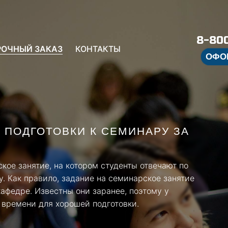
8-800
РОЧНЫЙ ЗАКАЗ
КОНТАКТЫ
ОФО
ПОДГОТОВКИ К СЕМИНАРУ ЗА
кое занятие, на котором студенты отвечают по
. Как правило, задание на семинарское занятие
афедре. Известны они заранее, поэтому у
 времени для хорошей подготовки.