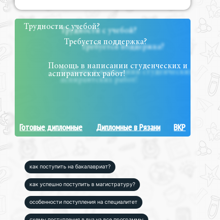
Трудности с учебой?
Требуется поддержка?
Помощь в написании студенческих и
аспирантских работ!
Готовые дипломные
Дипломные в Рязани
ВКР
как поступить на бакалавриат?
как успешно поступить в магистратуру?
особенности поступления на специалитет
схемы поступления в вуз на все программы