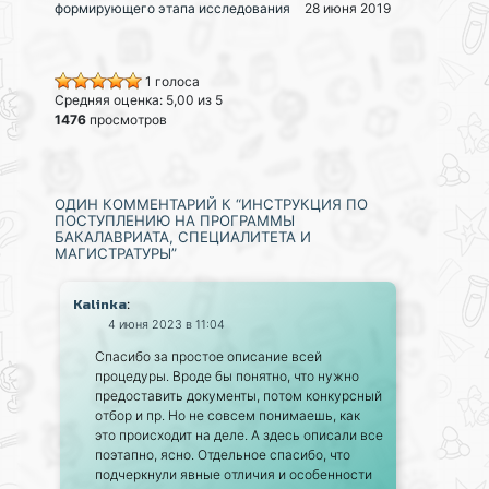
формирующего этапа исследования
28 июня 2019
1 голоса
Средняя оценка: 5,00 из 5
1476
просмотров
ОДИН КОММЕНТАРИЙ К “ИНСТРУКЦИЯ ПО
ПОСТУПЛЕНИЮ НА ПРОГРАММЫ
БАКАЛАВРИАТА, СПЕЦИАЛИТЕТА И
МАГИСТРАТУРЫ”
:
Kalinka
4 июня 2023 в 11:04
Спасибо за простое описание всей
процедуры. Вроде бы понятно, что нужно
предоставить документы, потом конкурсный
отбор и пр. Но не совсем понимаешь, как
это происходит на деле. А здесь описали все
поэтапно, ясно. Отдельное спасибо, что
подчеркнули явные отличия и особенности