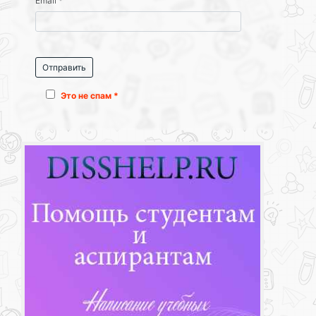
Email
*
Это не спам *