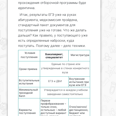
прохождения отборочной программы буде
идентична.
Итак, результаты ЕГЭ уже на руках
абитуриента, медкомиссия пройдена,
стандартный пакет документов для
поступления уже на готове. Что же делать
дальше? Как правило, у поступающего уже
есть определенные наброски, куда
поступать. Поэтому далее – дело техники.
Условия
Бакалавриат,
Магистратура
поступления
специалитет
Единые по стране или
утвержденные в стенах конкретного
Сроки приема
вуза
Внутренние
Вступительные
ЕГЭ и ДВИ
испытания при
испытания
вузе или ЕГЭ
Минимальный
Утверждается в каждом учебном
проходной
заведении самостоятельно
балл
Первое
профобразование –
только очно,
Очно/заочно/
Варианты
остальные – любой
дистанционно,
поступления
доступный вариант
бюджет или