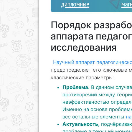
дипломные
маг
Порядок разрабо
аппарата педаго
исследования
Научный аппарат педагогическ
предопределяет его ключевые мо
классические параметры:
Проблема
. В данном случае
противоречий между теорие
неэффективностью определе
Именно на основе проблем
все остальные элементы
на
Актуальность
, подчёркива
проблеме в текущий момен