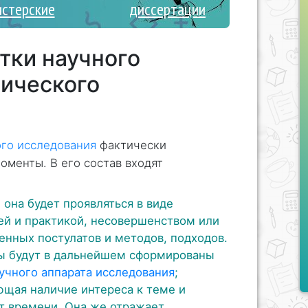
истерские
диссертации
тки научного
гического
ого исследования
фактически
менты. В его состав входят
 она будет проявляться в виде
й и практикой, несовершенством или
нных постулатов и методов, подходов.
ы будут в дальнейшем сформированы
учного аппарата исследования
;
ющая наличие интереса к теме и
т времени. Она же отражает