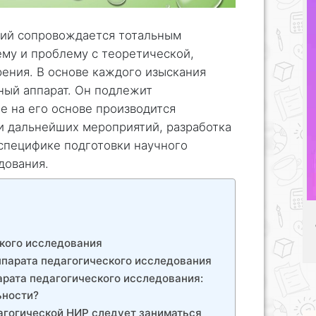
ний сопровождается тотальным
му и проблему с теоретической,
рения. В основе каждого изыскания
ный аппарат. Он подлежит
е на его основе производится
и дальнейших мероприятий, разработка
специфике подготовки научного
дования.
кого исследования
ппарата педагогического исследования
арата педагогического исследования:
ьности?
агогической НИР следует заниматься