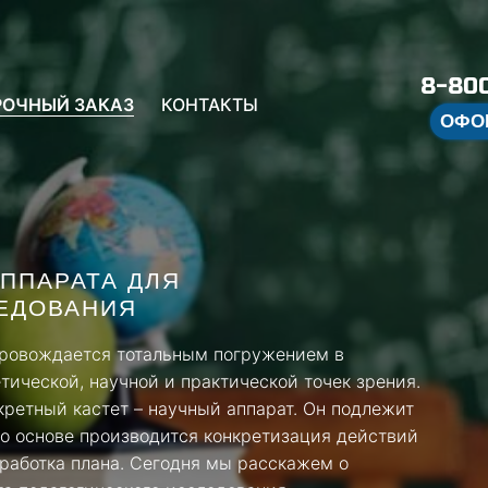
8-800
РОЧНЫЙ ЗАКАЗ
КОНТАКТЫ
ОФО
АППАРАТА ДЛЯ
ЕДОВАНИЯ
ровождается тотальным погружением в
тической, научной и практической точек зрения.
кретный кастет – научный аппарат. Он подлежит
го основе производится конкретизация действий
работка плана. Сегодня мы расскажем о