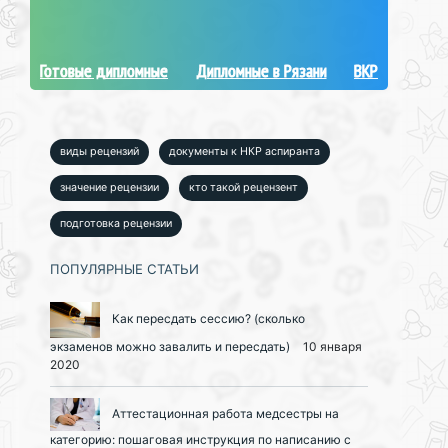
Готовые дипломные
Дипломные в Рязани
ВКР
виды рецензий
документы к НКР аспиранта
значение рецензии
кто такой рецензент
подготовка рецензии
ПОПУЛЯРНЫЕ СТАТЬИ
Как пересдать сессию? (сколько
экзаменов можно завалить и пересдать)
10 января
2020
Аттестационная работа медсестры на
категорию: пошаговая инструкция по написанию с