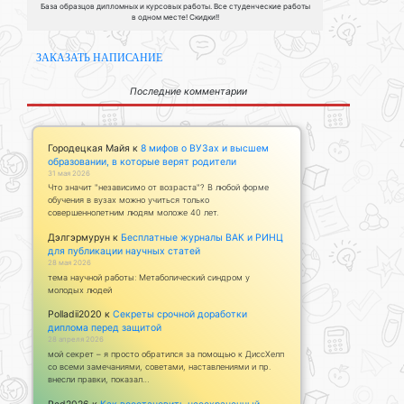
База образцов дипломных и курсовых работы. Все студенческие работы
в одном месте! Скидки!!
ЗАКАЗАТЬ НАПИСАНИЕ
Последние комментарии
Городецкая Майя
к
8 мифов о ВУЗах и высшем
образовании, в которые верят родители
31 мая 2026
Что значит "независимо от возраста"? В любой форме
обучения в вузах можно учиться только
совершеннолетним людям моложе 40 лет.
Дэлгэрмурун
к
Бесплатные журналы ВАК и РИНЦ
для публикации научных статей
28 мая 2026
тема научной работы: Метаболический синдром у
молодых людей
Polladii2020
к
Секреты срочной доработки
диплома перед защитой
28 апреля 2026
мой секрет – я просто обратился за помощью к ДиссХелп
со всеми замечаниями, советами, наставлениями и пр.
внесли правки, показал…