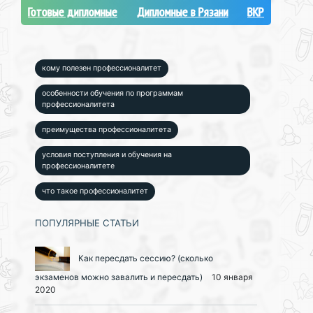
Готовые дипломные
Дипломные в Рязани
ВКР
кому полезен профессионалитет
особенности обучения по программам
профессионалитета
преимущества профессионалитета
условия поступления и обучения на
профессионалитете
что такое профессионалитет
ПОПУЛЯРНЫЕ СТАТЬИ
Как пересдать сессию? (сколько
экзаменов можно завалить и пересдать)
10 января
2020