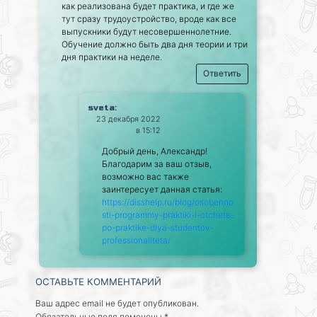
как реализована будет практика, и где же
тут сразу трудоустройство, вроде как все
выпускники будут несовершеннолетние.
Обучение должно быть два дня теории и три
дня практики на неделе.
Ответить
:
sveta
23 декабря 2022
в 15:12
Добрый день, Александр!
Благодарим за ваш отзыв,
возможно вас также
заинтересует данная статья:
https://disshelp.ru/blog/osobenno
sti-programmy-praktiki-i-otcheta-
po-praktike-dlya-studentov-
professionaliteta/
ОСТАВЬТЕ КОММЕНТАРИЙ
Ваш адрес email не будет опубликован.
Обязательные поля помечены
*