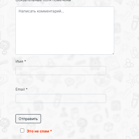
Имя
*
Email
*
Это не спам *