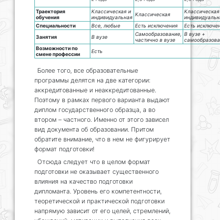
Траектория
Классическая и
Классическая
Классическая
обучения
индивидуальная
индивидуальн
Специальности
Все, любые
Есть исключения
Есть исключе
Самообразование,
В вузе +
Занятия
В вузе
частично в вузе
самообразова
Возможности по
Есть
смене профессии
Более того, все образовательные
программы делятся на две категории:
аккредитованные и неаккредитованные.
Поэтому в рамках первого варианта выдают
диплом государственного образца, а во
втором – частного. Именно от этого зависел
вид документа об образовании. Притом
обратите внимание, что в нем не фигурирует
формат подготовки!
Отсюда следует что в целом формат
подготовки не оказывает существенного
влияния на качество подготовки
дипломанта. Уровень его компетентности,
теоретической и практической подготовки
напрямую зависит от его целей, стремлений,