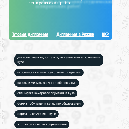
аспирантских работ!
Готовые дипломные
Дипломные в Рязани
ВКР
достоинства и недостатки дистанционного обучения в
вузе
особенности очной подготовки студентов
плюсы и минусы заочного образования
специфика вечернего обучения в вузе
формат обучения и качество образования
форматы обучения в вузе
что такое качество образования