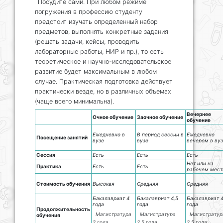
Посудите сами. При любом режиме
погружения в профессию студенту
предстоит изучать определенный набор
предметов, выполнять конкретные задания
(решать задачи, кейсы, проводить
лабораторные работы, НИР и пр.), то есть
теоретическое и научно-исследовательское
развитие будет максимальным в любом
случае. Практическая подготовка действует
практически везде, но в различных объемах
(чаще всего минимальна).
Вечернее
Очное обучение
Заочное обучение
обучение
Ежедневно в
В период сессии в
Ежедневно
Посещение занятий
вузе
вузе
вечером в ву
Сессия
Есть
Есть
Есть
Нет или на
Практика
Есть
Есть
рабочем мест
Стоимость обучения
Высокая
Средняя
Средняя
Бакалавриат 4
Бакалавриат 4,5
Бакалавриат 4
года
года
года
Продолжительность
Магистратура
Магистратура
Магистратур
обучения
2 года
2,5 года
2,5 года