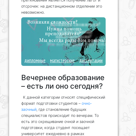
преткновения является получение льгот и
отсрочек: на дистанционном отделении это
невозможно.
Возникли сложности?
Нужна помощь
преподавателя?
Мы всегда рады Вам помочь!
дипломные
магистерские
диссертации
Вечернее образование
– есть ли оно сегодня?
К данной категории относят специфический
формат подготовки студентов –
очно-
заочный
, где становление будущих
специалистов происходит по вечерам. То
есть это скрещивание очной и заочной
подготовки, когда студент посещает
университет ежедневно в рамках