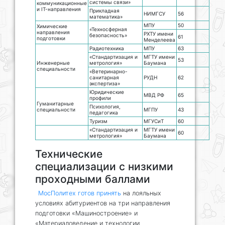
системы связи»
коммуникационные
и IT-направления
Прикладная
НИМГСУ
56
математика»
МПУ
50
Химические
«Техносферная
направления
РХТУ имени
безопасность»
61
подготовки
Менделеева
Радиотехника
МПУ
63
«Стандартизация и
МГТУ имени
53
Инженерные
метрология»
Баумана
специальности
«Ветеринарно-
санитарная
РУДН
62
экспертиза»
Юридические
МВД РФ
65
профили
Гуманитарные
Психология,
специальности
МГПУ
43
педагогика
Туризм
МГУСиТ
60
«Стандартизация и
МГТУ имени
60
метрология»
Баумана
Технические
специализации с низкими
проходными баллами
МосПолитех готов принять
на лояльных
условиях абитуриентов на три направления
подготовки «Машиностроение» и
«Материаловедение и технологии