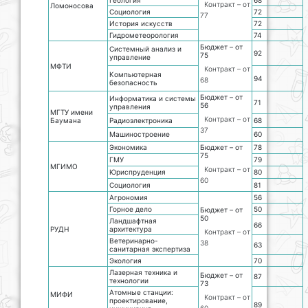
Геология
68
Контракт – от
Ломоносова
Социология
72
77
История искусств
72
Гидрометеорология
74
Бюджет – от
Системный анализ и
92
75
управление
МФТИ
Контракт – от
Компьютерная
94
68
безопасность
Бюджет – от
Информатика и системы
71
56
управления
МГТУ имени
Контракт – от
Баумана
Радиоэлектроника
68
37
Машиностроение
60
Экономика
Бюджет – от
78
75
ГМУ
79
МГИМО
Контракт – от
Юриспруденция
80
60
Социология
81
Агрономия
56
Горное дело
50
Бюджет – от
50
Ландшафтная
66
РУДН
архитектура
Контракт – от
Ветеринарно-
38
63
санитарная экспертиза
Экология
70
Лазерная техника и
Бюджет – от
87
технологии
73
Атомные станции:
МИФИ
Контракт – от
проектирование,
89