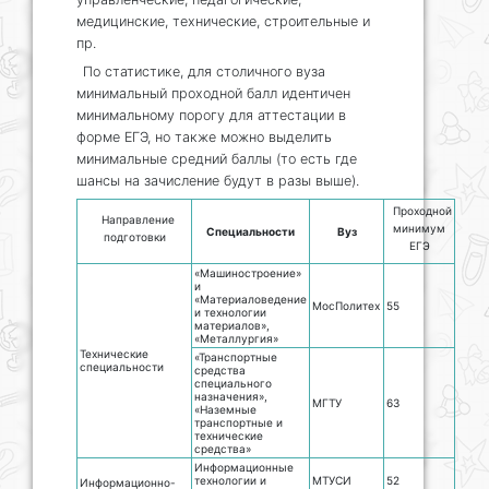
медицинские, технические, строительные и
пр.
По статистике, для столичного вуза
минимальный проходной балл идентичен
минимальному порогу для аттестации в
форме ЕГЭ, но также можно выделить
минимальные средний баллы (то есть где
шансы на зачисление будут в разы выше).
Проходной
Направление
минимум
Специальности
Вуз
подготовки
ЕГЭ
«Машиностроение»
и
«Материаловедение
МосПолитех
55
и технологии
материалов»,
«Металлургия»
Технические
«Транспортные
специальности
средства
специального
назначения»,
МГТУ
63
«Наземные
транспортные и
технические
средства»
Информационные
технологии и
МТУСИ
52
Информационно-