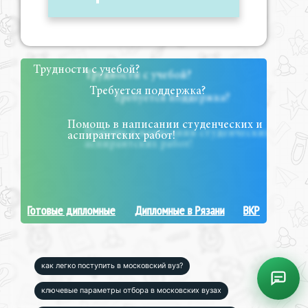
Трудности с учебой?
Требуется поддержка?
Помощь в написании студенческих и
аспирантских работ!
Готовые дипломные
Дипломные в Рязани
ВКР
как легко поступить в московский вуз?
ключевые параметры отбора в московских вузах