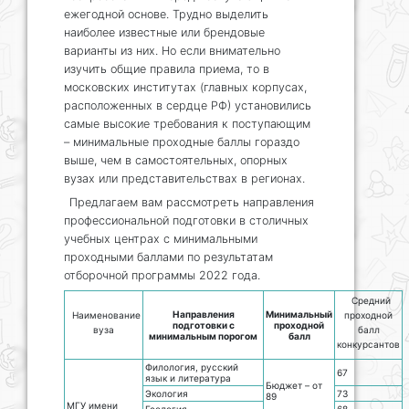
ежегодной основе. Трудно выделить
наиболее известные или брендовые
варианты из них. Но если внимательно
изучить общие правила приема, то в
московских институтах (главных корпусах,
расположенных в сердце РФ) установились
самые высокие требования к поступающим
– минимальные проходные баллы гораздо
выше, чем в самостоятельных, опорных
вузах или представительствах в регионах.
Предлагаем вам рассмотреть направления
профессиональной подготовки в столичных
учебных центрах с минимальными
проходными баллами по результатам
отборочной программы 2022 года.
Средний
Направления
Минимальный
Наименование
проходной
подготовки с
проходной
вуза
балл
минимальным порогом
балл
конкурсантов
Филология, русский
67
язык и литература
Бюджет – от
Экология
73
89
МГУ имени