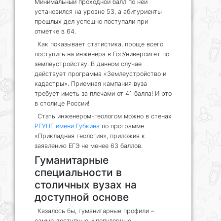
Минимальный проходной балл по ней
установился на уровне 53, а абитуриенты
прошлых дел успешно поступали при
отметке в 64.
Как показывает статистика, проще всего
поступить на инженера в ГосУниверситет по
землеустройству. В данном случае
действует программа «Землеустройство и
кадастры». Приемная кампания вуза
требует иметь за плечами от 41 балла! И это
в столице России!
Стать инженером-геологом можно в стенах
РГУНГ имени Губкина
по программе
«Прикладная геология», приложив к
заявлению ЕГЭ не менее 63 баллов.
Гуманитарные
специальности в
столичных вузах на
доступной основе
Казалось бы, гуманитарные профили –
самые доступные и популярные,