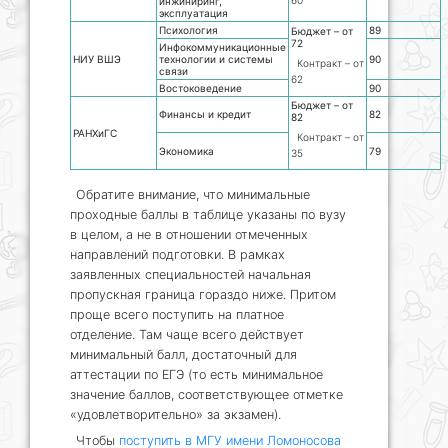
60
инжиниринг,
эксплуатация
Психология
89
Бюджет – от
72
Инфокоммуникационные
НИУ ВШЭ
технологии и системы
90
Контракт – от
связи
62
Востоковедение
90
Бюджет – от
Финансы и кредит
82
82
РАНХиГС
Контракт – от
Экономика
79
35
Обратите внимание, что минимальные
проходные баллы в таблице указаны по вузу
в целом, а не в отношении отмеченных
направлений подготовки. В рамках
заявленных специальностей начальная
пропускная граница гораздо ниже. Притом
проще всего поступить на платное
отделение. Там чаще всего действует
минимальный балл, достаточный для
аттестации по ЕГЭ (то есть минимальное
значение баллов, соответствующее отметке
«удовлетворительно» за экзамен).
Чтобы
поступить в МГУ имени Ломоносова