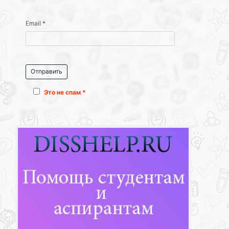
Email
*
Это не спам *