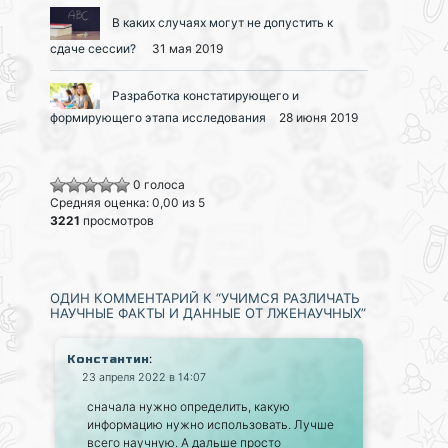
В каких случаях могут не допустить к
сдаче сессии?
31 мая 2019
Разработка констатирующего и
формирующего этапа исследования
28 июня 2019
0 голоса
Средняя оценка: 0,00 из 5
3221
просмотров
ОДИН КОММЕНТАРИЙ К “УЧИМСЯ РАЗЛИЧАТЬ
НАУЧНЫЕ ФАКТЫ И ДАННЫЕ ОТ ЛЖЕНАУЧНЫХ”
:
Константин
23 апреля 2022 в 14:07
сначала нужно определить, какую
информацию нужно использовать. Лучше
всего научную. А дальше просто