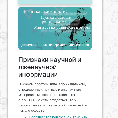
Возникли сложности?
Нужна помощь
преподавателя?
Мы всегда рады Вам помочь!
дипломные
магистерские
диссертации
Признаки научной и
лженаучной
информации
В самом простом виде и по «начальному
определению», научные и лженаучные
материалы можно представить, как
антонимы. Но если вглядеться, то у
рассматриваемых категорий можно найти
немало сходств:
Посвящается конкретной теме или