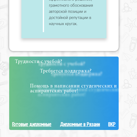
грамотного обоснования
авторской позиции и
достойной репутации в
научных кругах.
Трудности с учебой?
Требуется поддержка?
Помощь в написании студенческих и
аспирантских работ!
Готовые дипломные
Дипломные в Рязани
ВКР