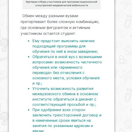
Критерии отбора участников для программ национальной
и внутренней академической мобильности
Обмен между разными вузами
претерпевает более сложную комбинацию,
где основным фигурантом и активным
участником остается студент:
Ему предстоит выяснить наличие
подходящей программы для
обучения по ней в ином заведении;
Обратиться в иной вуз с возникшими
вопросами: возможность частичного
обучения или «временного
перевода» без отчисления с
основного места, условия обучения
и пр.;
Уточнить возможность развития
межвузовского обмена в основном
институте: обратиться в деканат с
соответствующей просьбой и пр.;
При одобрении всех сторон
заключить трехсторонний договор и
в намеченные сроки явиться на
занятия по указанным адресам и
явкам;